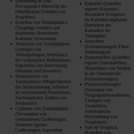
Einführung in Asta
Kalender (Erstellen
Powerproject (Bereiche der
eigener Kalender;
Oberflächen; Erstellen von
Besondere Ereignisse
Projekten)
im Kalender ergänzen;
Erstellen von Terminplänen
Darstellen des
(Vorgänge erstellen und
Kalenders im
bearbeiten; Bestehende
Teminplan)
Kalender verwenden)
Ansichten
Vernetzen von Terminplänen
(Formatierungen; Filter;
(Anlegen von
Sortierungen)
Verknüpfungen; Berechnen
Datentabellen (Erstellen
des verknüpften Balkenplans;
eigener Datentabellen;
Ergebnisse der Berechnung
Hinzufügen von Spalten
erkennen und bewerten)
in der Datentabelle;
Strukturieren von
Formartierungen)
Terminplänen (Möglichkeiten
Planbeschriftungen
der Strukturierung; Arbeiten
(Anzeigen von
in verschiedenen Planebenen;
Vorgangsinformationen;
Nachträgliches Ändern von
Einfügen von
Strukturen)
Textfeldern;
Codieren von Terminplänen
Automatische
(Verwenden von
Beschriftung von
vorhandenen Codierungen;
Vorgängen)
Erstellen eigener
Soll-Ist-Vergleich
Codierungen; Auswerten
(Erstellen von