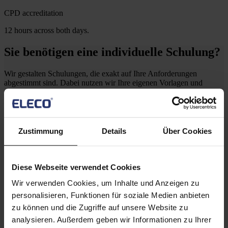
CPD accreditation
12 hours across both days.
Sie benötigen eine individuelle Schulung?
Wir gestalten Schulungen, die exakt auf Ihre Anforderungen
abgestimmt sind. Dabei nutzen wir Ihre eigenen Vorlagen und
passen die Kursunterlagen so an, dass sie Ihre Projektabläufe
optimal widerspiegeln. Kontaktieren Sie uns gerne per Email oder
Telefon:
+49 (0) 721 9525 0
Email senden
Zustimmung
Details
Über Cookies
Halten Sie mich auf dem Laufenden
Anmeldung Newsletter
Diese Webseite verwendet Cookies
Wir verwenden Cookies, um Inhalte und Anzeigen zu
personalisieren, Funktionen für soziale Medien anbieten
zu können und die Zugriffe auf unsere Website zu
Produkte
analysieren. Außerdem geben wir Informationen zu Ihrer