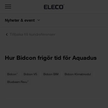
Toggle
navigation
Nyheter & event
Tillbaka till kundreferenser
Hur Bidcon frigör tid för Aquadus
®
Bidcon
Bidcon VS
Bidcon BIM
Bidcon Klimatmodul
®
Bluebeam Revu