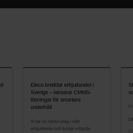
et
Eleco breddar erbjudandet i
S
Sverige – lanserar CMMS-
s
lösningar för smartare
underhåll
Fr
L
Vi tar nu nästa steg i vårt
erbjudande och börjar erbjuda
20