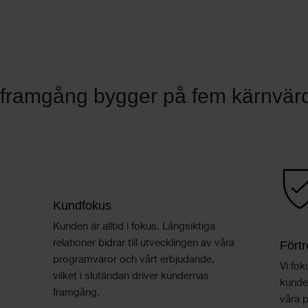
a framgång bygger på fem kärnvär
Kundfokus
Kunden är alltid i fokus. Långsiktiga
relationer bidrar till utvecklingen av våra
Fört
programvaror och vårt erbjudande,
Vi fok
vilket i slutändan driver kundernas
kunder
framgång.
våra 