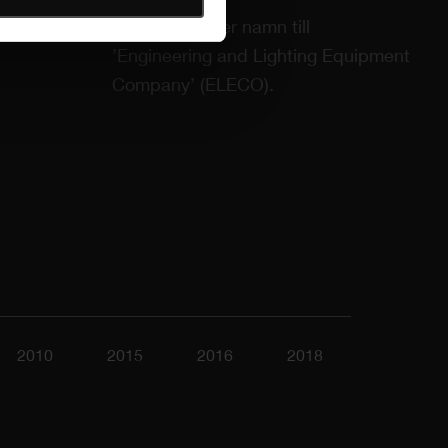
Företaget byter namn till
’Engineering and Lighting Equipment
Company’ (ELECO).
2010
2015
2016
2018
2020