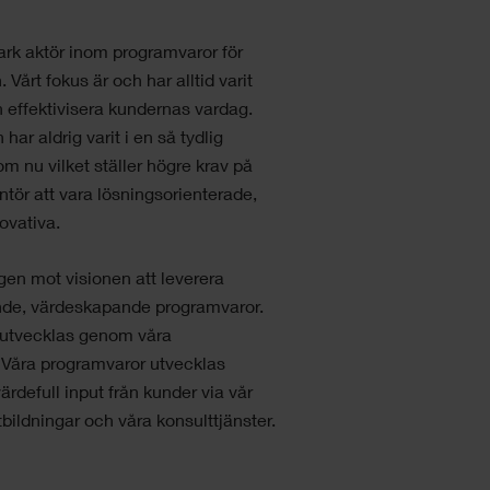
tark aktör inom programvaror för
Vårt fokus är och har alltid varit
h effektivisera kundernas vardag.
ar aldrig varit i en så tydlig
som nu vilket ställer högre krav på
tör att vara lösningsorienterade,
novativa.
igen mot visionen att leverera
de, värdeskapande programvaror.
h utvecklas genom våra
. Våra programvaror utvecklas
rdefull input från kunder via vår
tbildningar och våra konsulttjänster.