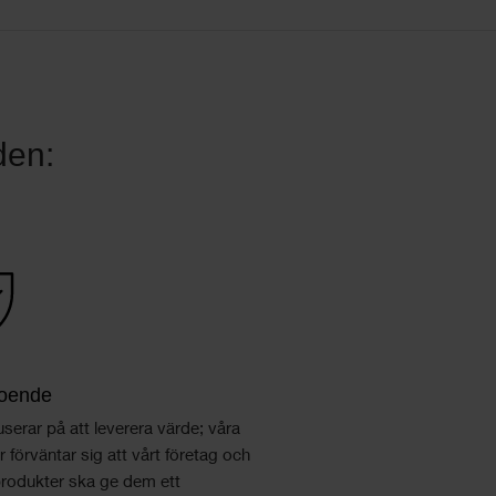
den:
roende
userar på att leverera värde; våra
 förväntar sig att vårt företag och
produkter ska ge dem ett