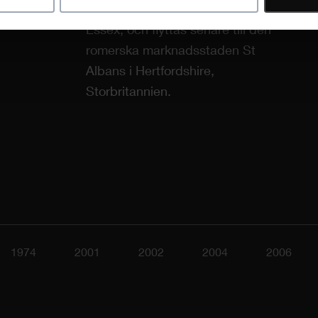
Arc Lamp Company, Chingford,
Essex, och flyttas senare till den
romerska marknadsstaden St
Albans i Hertfordshire,
Storbritannien.
1974
2001
2002
2004
2006