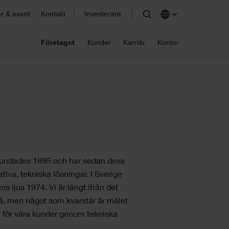
rojektplanering
r & event
Kontakt
Investerare
undsidor
alkylering
itta uppdateringar och information om din
vtalade programvara.
Företaget
Kunder
Karriär
Kontor
limatsmarta kalkyler
arriär
järrhjälp
onstruktion och dimensionering
ra medarbetare är kärnan i vår verksamhet och
ckeln till vår framgång. Se våra lediga tjänster.
ontakta en expert från Elecosoft för fjärrsupport i
rogramvarukombinationer
in programvara.
MMS/underhållssystem
rundades 1895 och har sedan dess
ativa, tekniska lösningar. I Sverige
s ljus 1974. Vi är långt ifrån det
då, men något som kvarstår är målet
e för våra kunder genom tekniska