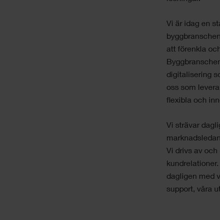
Vi är idag en s
byggbranschen. 
att förenkla oc
Byggbranschen h
digitalisering 
oss som leveran
flexibla och in
Vi strävar dagl
marknadsledan
Vi drivs av oc
kundrelationer
dagligen med vä
support, våra u