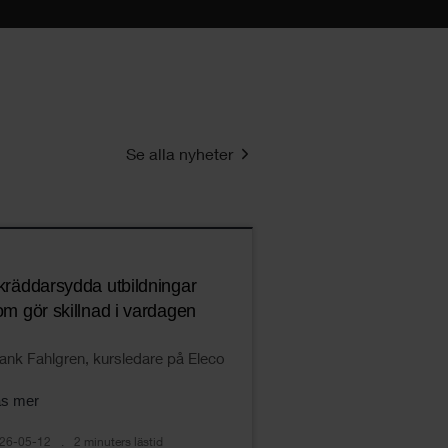
Se alla nyheter
kräddarsydda utbildningar
om gör skillnad i vardagen
ank Fahlgren, kursledare på Eleco
äs mer
26-05-12
2 minuters lästid