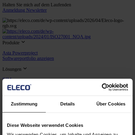
Halten Sie mich auf dem Laufenden
Anmeldung Newsletter
Produkte
Asta Powerproject
Softwareportfolio anzeigen
Lösungen
BIM
Projektmanagement
Ressourcen
Zustimmung
Details
Über Cookies
Support
Training
Webinare
Kontaktieren Sie uns
Diese Webseite verwendet Cookies
Unternehmen
Wir verwenden Cookies, um Inhalte und Anzeigen zu