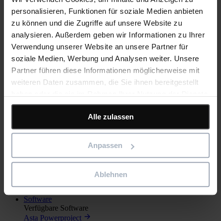
personalisieren, Funktionen für soziale Medien anbieten
Impressum
Neuigkeiten
zu können und die Zugriffe auf unsere Website zu
Termine
analysieren. Außerdem geben wir Informationen zu Ihrer
Über uns
Verwendung unserer Website an unsere Partner für
Karriere
Erklärung zu moderner Sklaverei und Menschenhandel
soziale Medien, Werbung und Analysen weiter. Unsere
Partner führen diese Informationen möglicherweise mit
weiteren Daten zusammen, die Sie ihnen bereitgestellt
haben oder die sie im Rahmen Ihrer Nutzung der Dienste
gesammelt haben.
© 2026 Asta Development GmbH trading as Eleco
Alle zulassen
Geschäftsbedingungen
Datenschutzerklärug
Cookie-Richtlinie
Anpassen
An error has occurred, please try again later.
Toggle navigation
Ablehnen
Software
Verfügbare Software
Asta Powerproject