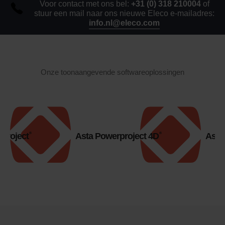
Voor contact met ons bel:
+31 (0) 318 210004
of
stuur een mail naar ons nieuwe Eleco e-mailadres:
info.nl@eleco.com
Onze toonaangevende softwareoplossingen
®
®
project
Asta Powerproject 4D
Asta