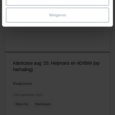
Weigeren
Klantcase aug ’25: Heijmans en 4D/BIM (op
herhaling)
Read more
15th september 2025
Eleco NL
Klantcases