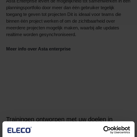
Asta Enterprise levert de mogelijkheid tot samenwerken in een
planningsportfolio door meer dan één gebruiker tegelijk
toegang te geven tot projecten Dit is ideaal voor teams die
binnen één project werken of om de zichtbaarheid over
meerdere projecten mogelijk maken, waarbij alle updates
realtime worden gesynchroniseerd.
Meer info over Asta enterprise
Trainingen ontworpen met uw doelen in
gedachten