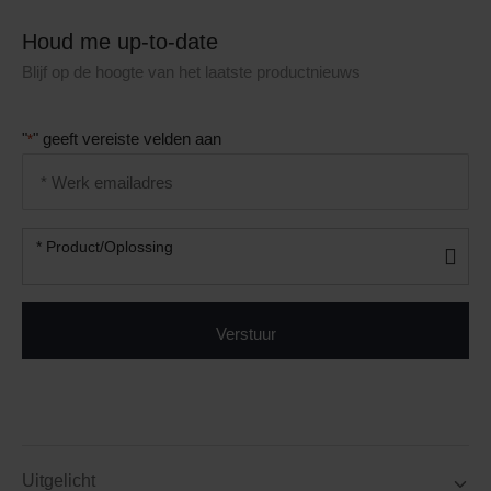
Houd me up-to-date
Blijf op de hoogte van het laatste productnieuws
"
" geeft vereiste velden aan
*
Email
address
*
Product/oplossing
* Product/Oplossing
*
Uitgelicht