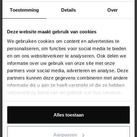
Onze klassikale en online trainingen variëren van inleidende
eendaagse cursussen tot meer geavanceerde
Toestemming
Details
Over
gespecialiseerde gebruikers- en beheerderscursussen.
Deze website maakt gebruik van cookies
Bekijk trainingen
We gebruiken cookies om content en advertenties te
personaliseren, om functies voor social media te bieden
Consultancy diensten
en om ons websiteverkeer te analyseren. Ook delen we
informatie over uw gebruik van onze site met onze
partners voor social media, adverteren en analyse. Deze
partners kunnen deze gegevens combineren met andere
informatie die u aan ze heeft verstrekt of die ze hebben
verzameld op basis van uw gebruik van hun services.
Alles toestaan
Laatste nieuws- en artikelen
Aanpassen