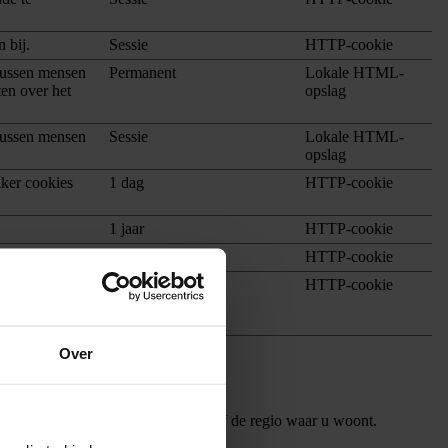
 bij.
Sessie
HTTP-cookie
tussen mensen
Permanent
Lokale HTML-
ten over het
opslag
tussen mensen
Sessie
Lokale HTML-
opslag
iker cookies
1 dag
HTTP-cookie
1 jaar
HTTP-cookie
1 jaar
HTTP-cookie
s-site
Sessie
HTTP-cookie
 de veiligheid
Over
e, zoals de taal van uw voorkeur of de regio waar u woont.