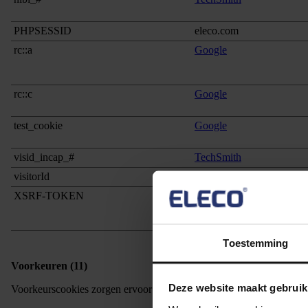
PHPSESSID
eleco.com
rc::a
Google
rc::c
Google
test_cookie
Google
visid_incap_#
TechSmith
visitorId
ws.zoominfo.com
XSRF-TOKEN
TechSmith
Toestemming
Voorkeuren (11)
Deze website maakt gebruik
Voorkeurscookies zorgen ervoor dat een website informatie kan onth