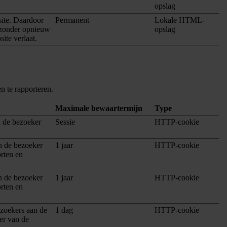
opslag
site. Daardoor
Permanent
Lokale HTML-
 zonder opnieuw
opslag
ite verlaat.
n te rapporteren.
Maximale bewaartermijn
Type
n de bezoeker
Sessie
HTTP-cookie
n de bezoeker
1 jaar
HTTP-cookie
orten en
n de bezoeker
1 jaar
HTTP-cookie
orten en
ezoekers aan de
1 dag
HTTP-cookie
er van de