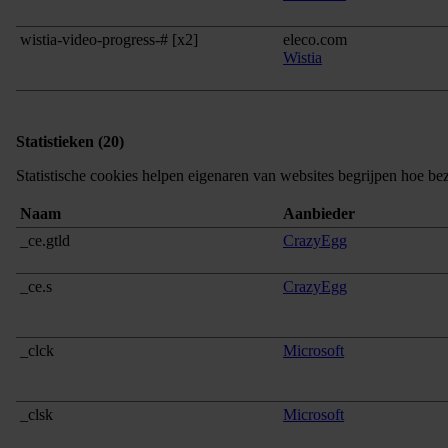
wistia-video-progress-# [x2]
eleco.com
Wistia
Statistieken (20)
Statistische cookies helpen eigenaren van websites begrijpen hoe b
Naam
Aanbieder
_ce.gtld
CrazyEgg
_ce.s
CrazyEgg
_clck
Microsoft
_clsk
Microsoft