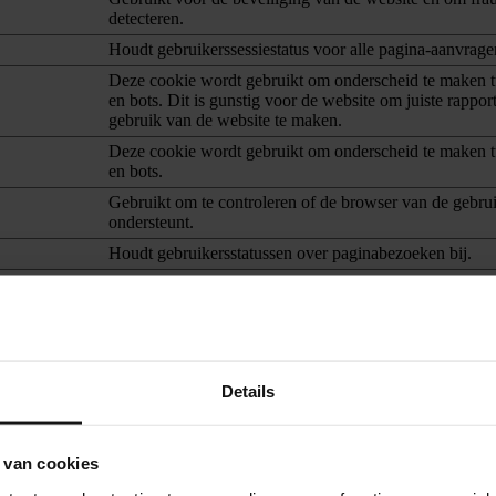
detecteren.
Houdt gebruikerssessiestatus voor alle pagina-aanvragen
Deze cookie wordt gebruikt om onderscheid te maken 
en bots. Dit is gunstig voor de website om juiste rappor
gebruik van de website te maken.
Deze cookie wordt gebruikt om onderscheid te maken 
en bots.
Gebruikt om te controleren of de browser van de gebru
ondersteunt.
Houdt gebruikersstatussen over paginabezoeken bij.
Houdt gebruikersstatussen over paginabezoeken bij.
Zorgt voor browsingveiligheid, door vervalsing van cros
verzoeken te voorkomen. Deze cookie is essentieel voor
van de website en bezoeker.
Details
 van cookies
ouden die van invloed is op het gedrag en de vormgeving van de websit