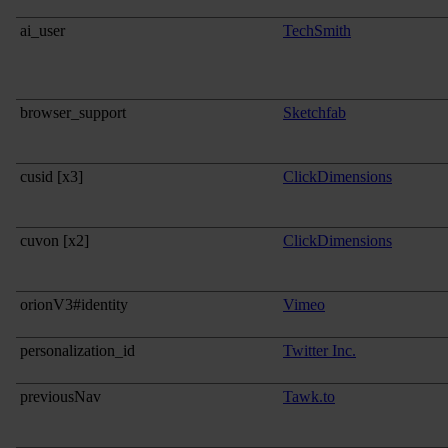
ai_user
TechSmith
browser_support
Sketchfab
cusid [x3]
ClickDimensions
cuvon [x2]
ClickDimensions
orionV3#identity
Vimeo
personalization_id
Twitter Inc.
previousNav
Tawk.to