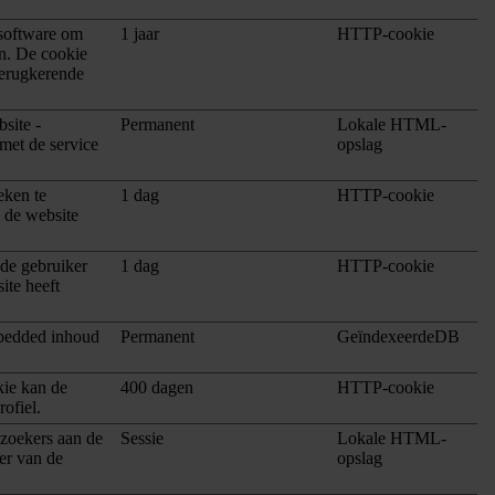
-software om
1 jaar
HTTP-cookie
en. De cookie
terugkerende
site -
Permanent
Lokale HTML-
met de service
opslag
eken te
1 dag
HTTP-cookie
p de website
 de gebruiker
1 dag
HTTP-cookie
ite heeft
mbedded inhoud
Permanent
GeïndexeerdeDB
kie kan de
400 dagen
HTTP-cookie
ofiel.
ezoekers aan de
Sessie
Lokale HTML-
er van de
opslag