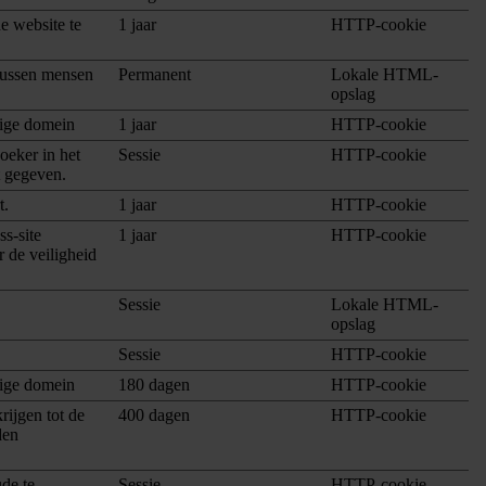
e website te
1 jaar
HTTP-cookie
tussen mensen
Permanent
Lokale HTML-
opslag
dige domein
1 jaar
HTTP-cookie
oeker in het
Sessie
HTTP-cookie
t gegeven.
t.
1 jaar
HTTP-cookie
s-site
1 jaar
HTTP-cookie
 de veiligheid
Sessie
Lokale HTML-
opslag
Sessie
HTTP-cookie
dige domein
180 dagen
HTTP-cookie
rijgen tot de
400 dagen
HTTP-cookie
den
de te
Sessie
HTTP-cookie