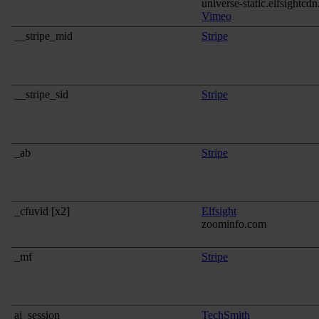
universe-static.elfsightcd
Vimeo
__stripe_mid
Stripe
__stripe_sid
Stripe
_ab
Stripe
_cfuvid [x2]
Elfsight
zoominfo.com
_mf
Stripe
ai_session
TechSmith