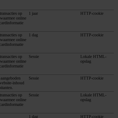
transacties op
1 jaar
HTTP-cookie
m waarmee online
cardinformatie
transacties op
1 dag
HTTP-cookie
m waarmee online
cardinformatie
transacties op
Sessie
Lokale HTML-
m waarmee online
opslag
cardinformatie
n aangeboden
Sessie
HTTP-cookie
 website-inhoud
itanten.
transacties op
Sessie
Lokale HTML-
m waarmee online
opslag
cardinformatie
1 dag
HTTP-cookie