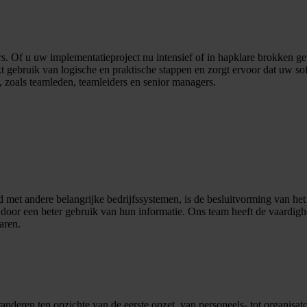
ers. Of u uw implementatieproject nu intensief of in hapklare brokken 
kt gebruik van logische en praktische stappen en zorgt ervoor dat uw so
, zoals teamleden, teamleiders en senior managers.
d met andere belangrijke bedrijfssystemen, is de besluitvorming van he
len door een beter gebruik van hun informatie. Ons team heeft de vaard
aren.
deren ten opzichte van de eerste opzet, van personeels- tot organisat