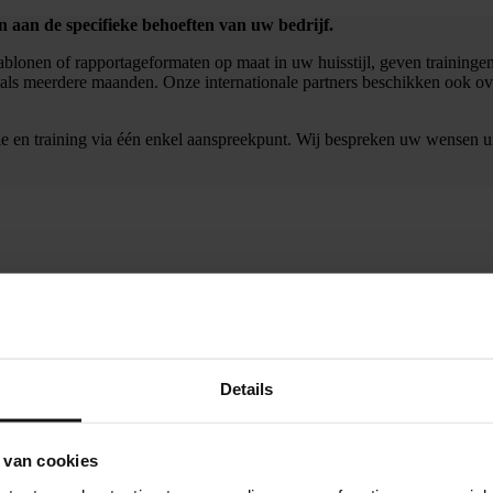
 aan de specifieke behoeften van uw bedrijf.
blonen of rapportageformaten op maat in uw huisstijl, geven trainingen
ng als meerdere maanden. Onze internationale partners beschikken ook 
ie en training via één enkel aanspreekpunt. Wij bespreken uw wensen u
Details
 van cookies