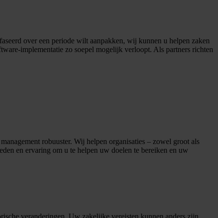
gefaseerd over een periode wilt aanpakken, wij kunnen u helpen zaken
ftware-implementatie zo soepel mogelijk verloopt. Als partners richten
t management robuuster. Wij helpen organisaties – zowel groot als
igheden en ervaring om u te helpen uw doelen te bereiken en uw
orische veranderingen. Uw zakelijke vereisten kunnen anders zijn.