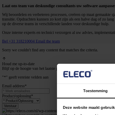
Laat ons team van deskundige consultants uw software aanpassen
Wij beoordelen en verbeteren processen, creëren op maat gemaakte sja
transitie. Opdrachten kunnen zo kort zijn als een halve dag of zo la
op de diverse teams in verschillende landen voor deskundige hulp.
Onze interne experts en technici verzorgen al uw advies, implementat
Bel +31 318210004
Email the team
Sorry we couldn't find any content that matches the criteria.
Houd me up-to-date
Blijf op de hoogte van het laatste productnieuws
"
*
" geeft vereiste velden aan
Email address
*
Toestemming
Product/oplossing
*
Deze website maakt gebruik