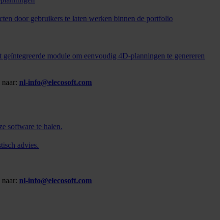
en door gebruikers te laten werken binnen de portfolio
t geïntegreerde module om eenvoudig 4D-planningen te genereren
l naar:
nl-info@elecosoft.com
ze software te halen.
tisch advies.
l naar:
nl-info@elecosoft.com