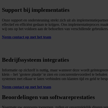
Support bij implementaties
Onze support en ondersteuning strekt zich uit als implementatiepartn
effectief en efficiënt gedaan te krijgen. Ons implementatieproces maa
wij ons op het voldoen aan de behoeften van verschillende gebruikers
Neem contact op met het team
Bedrijfssysteem integraties
Informatie op zichzelf is nuttig, maar wanneer deze wordt geïntegreer
klein – het ‘grotere plaatje’ te zien en concurrentievoordeel te beha
systemen met elkaar te laten verbinden om klanten tijd en geld te besp
Neem contact op met het team
Beoordelingen van softwareprestaties
Naarmate uw gegevens toenemen, zullen er onvermijdelijk dingen veran