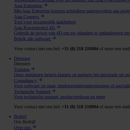
Asta Enterprise
Met Asta Enterprise kunnen gebruikers samenwerken aan project
Asta Connect
Tool voor gezamenlijk taakbeheer
Asta Powerproject 4D
Gebruik de power van 4D om uw planning te optimaliseren me
Bekijk alle software
Voor contact met ons bel:
+31 (0) 318 210004
of stuur een mai
Diensten
Diensten
Training
Onze trainingen helpen klanten en partners het maximale uit on
Consultancy
Voor software op maat, implementatieondersteuning of specialis
Technische Support
Voor technische support, productverkoop en meer
Voor contact met ons bel:
+31 (0) 318 210004
of stuur een mai
Bedrijf
Ons Bedrijf
Over ons