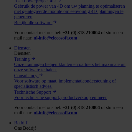
Asta Powerproject 4D
Gebruik de power van 4D om uw planning te optimaliseren
met geïntegreerde module om eenvoudig 4D-planningen te
genereren
Bekijk alle software
Voor contact met ons bel:
+31 (0) 318 210004
of stuur een
mail naar:
nl-info@elecosoft.com
Diensten
Diensten
Training
Onze trainingen helpen klanten en partners het maximale uit
onze software te halen.
Consultancy
Voor software op maat, implementatieondersteuning of
specialistisch advies.
Technische Support
Voor technische support, productverkoop en meer
Voor contact met ons bel:
+31 (0) 318 210004
of stuur een
mail naar:
nl-info@elecosoft.com
Bedrijf
Ons Bedrijf