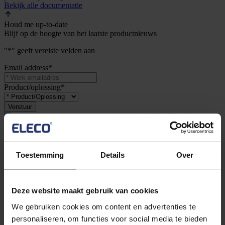
Bekijk alle documentatie
Houd me up-to-date
Blijf op de hoogte van het laatste productnieuws
"
*
" geeft vereiste velden aan
Email address
*
Product/oplossing
*
Toestemming
Details
Over
Uitgelicht
Asta Powerproject
Deze website maakt gebruik van cookies
Project Viewer (gratis)
We gebruiken cookies om content en advertenties te
Bekijk alle software
personaliseren, om functies voor social media te bieden