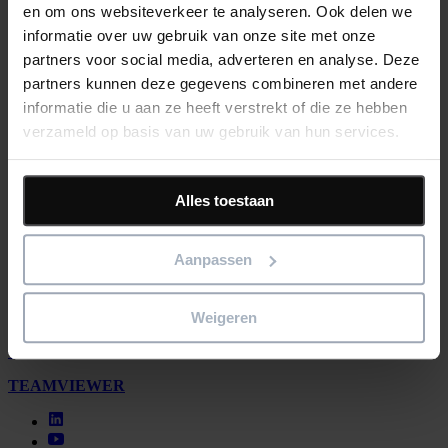
en om ons websiteverkeer te analyseren. Ook delen we
Oplossingen
informatie over uw gebruik van onze site met onze
BIM/4D
partners voor social media, adverteren en analyse. Deze
Project Management
partners kunnen deze gegevens combineren met andere
Site/ Informatie Management
informatie die u aan ze heeft verstrekt of die ze hebben
Resources
verzameld op basis van uw gebruik van hun services.
Support
Training
Webinars
Alles toestaan
Neem Contact op
Company
Aanpassen
Laatste nieuws
Events
Klanten
Weigeren
Over
Vacatures
TEAMVIEWER