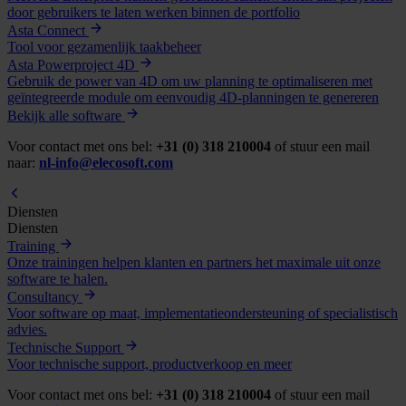
door gebruikers te laten werken binnen de portfolio
Asta Connect
Tool voor gezamenlijk taakbeheer
Asta Powerproject 4D
Gebruik de power van 4D om uw planning te optimaliseren met
geïntegreerde module om eenvoudig 4D-planningen te genereren
Bekijk alle software
Voor contact met ons bel:
+31 (0) 318 210004
of stuur een mail
naar:
nl-info@elecosoft.com
Diensten
Diensten
Training
Onze trainingen helpen klanten en partners het maximale uit onze
software te halen.
Consultancy
Voor software op maat, implementatieondersteuning of specialistisch
advies.
Technische Support
Voor technische support, productverkoop en meer
Voor contact met ons bel:
+31 (0) 318 210004
of stuur een mail