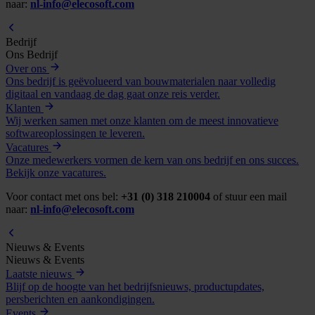
naar:
nl-info@elecosoft.com
Bedrijf
Ons Bedrijf
Over ons
Ons bedrijf is geëvolueerd van bouwmaterialen naar volledig
digitaal en vandaag de dag gaat onze reis verder.
Klanten
Wij werken samen met onze klanten om de meest innovatieve
softwareoplossingen te leveren.
Vacatures
Onze medewerkers vormen de kern van ons bedrijf en ons succes.
Bekijk onze vacatures.
Voor contact met ons bel:
+31 (0) 318 210004
of stuur een mail
naar:
nl-info@elecosoft.com
Nieuws & Events
Nieuws & Events
Laatste nieuws
Blijf op de hoogte van het bedrijfsnieuws, productupdates,
persberichten en aankondigingen.
Events