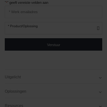
"
" geeft vereiste velden aan
*
Email
address
*
Product/oplossing
* Product/Oplossing
*
Uitgelicht
Oplossingen
Resources