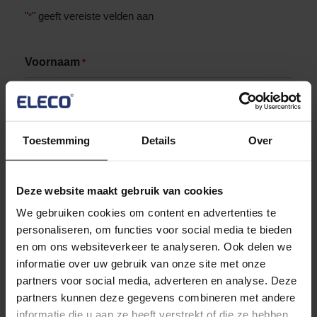
"
" geeft vereiste velden aan
*
Voornaam
*
Achternaam
*
Toestemming
Details
Over
Deze website maakt gebruik van cookies
Email
*
We gebruiken cookies om content en advertenties te
personaliseren, om functies voor social media te bieden
en om ons websiteverkeer te analyseren. Ook delen we
informatie over uw gebruik van onze site met onze
Bedrijf
partners voor social media, adverteren en analyse. Deze
partners kunnen deze gegevens combineren met andere
informatie die u aan ze heeft verstrekt of die ze hebben