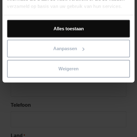
verzameld op basis van uw gebruik van hun services.
Plaats
*
Alles toestaan
School/Onderwijsinstelling
Aanpassen
Weigeren
Functie
Telefoon
Land
*