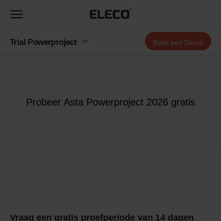
Toggle
navigation
Trial Powerproject
Boek een Demo
Probeer Asta Powerproject 2026 gratis
Vraag een gratis proefperiode van 14 dagen