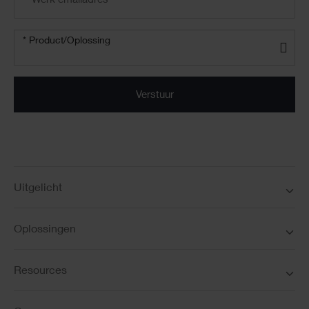
address
*
Product/oplossing
* Product/Oplossing
*
Uitgelicht
Oplossingen
Resources