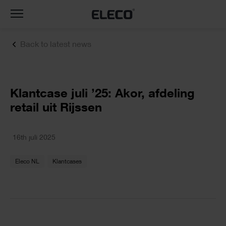
Toggle
navigation
Back to latest news
Klantcase juli ’25: Akor, afdeling
retail uit Rijssen
16th juli 2025
Eleco NL
Klantcases