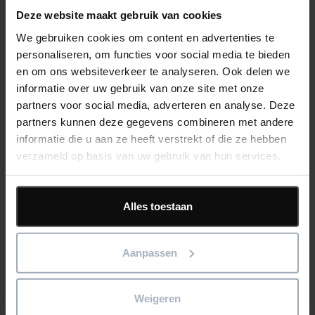
Deze website maakt gebruik van cookies
We gebruiken cookies om content en advertenties te
personaliseren, om functies voor social media te bieden
Klantcase juni ’25: Thunnissen Heemstede
en om ons websiteverkeer te analyseren. Ook delen we
informatie over uw gebruik van onze site met onze
Read more
partners voor social media, adverteren en analyse. Deze
partners kunnen deze gegevens combineren met andere
17th juni 2025
informatie die u aan ze heeft verstrekt of die ze hebben
verzameld op basis van uw gebruik van hun services.
Eleco NL
Klantcases
Alles toestaan
Aanpassen
Klantcase mei ’25: Jos Vrolijk Zevenbergen
Read more
Weigeren