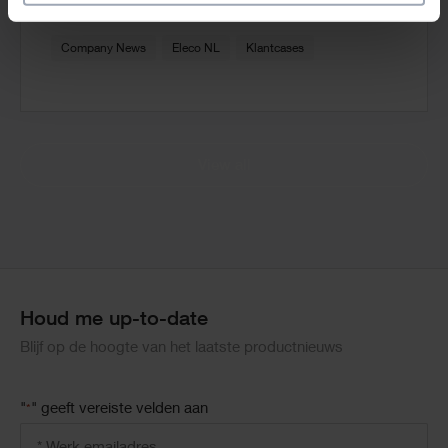
3rd juni 2025
Company News
Eleco NL
Klantcases
View all
Houd me up-to-date
Blijf op de hoogte van het laatste productnieuws
"
" geeft vereiste velden aan
*
Email