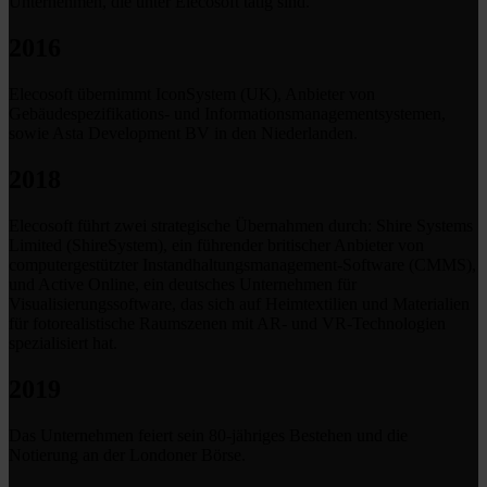
Unternehmen, die unter Elecosoft tätig sind.
2016
Elecosoft übernimmt IconSystem (UK), Anbieter von
Gebäudespezifikations- und Informationsmanagementsystemen,
sowie Asta Development BV in den Niederlanden.
2018
Elecosoft führt zwei strategische Übernahmen durch: Shire Systems
Limited (ShireSystem), ein führender britischer Anbieter von
computergestützter Instandhaltungsmanagement-Software (CMMS),
und Active Online, ein deutsches Unternehmen für
Visualisierungssoftware, das sich auf Heimtextilien und Materialien
für fotorealistische Raumszenen mit AR- und VR-Technologien
spezialisiert hat.
2019
Das Unternehmen feiert sein 80-jähriges Bestehen und die
Notierung an der Londoner Börse.