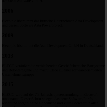
der Eleco Software GmbH.
2006
Eleco plc übernimmt das britische Unternehmen Asta Development
und dessen Software Asta Powerproject.
2009
Eleco plc übernimmt die Asta Development GmbH in Deutschland.
2013
ELECO veräußert die verbleibenden Geschäftsbereiche Bausysteme
und Betonfertigteile und macht Eleco zu einer softwareorientierten
Unternehmensgruppe.
2015
ELECO wird auf der 75. Jahreshauptversammlung in Elecosoft
umbenannt. Dieser Schritt spiegelt das neue Software-Portfolio
wider und sorgt für eine einheitliche und klare Botschaft in allen