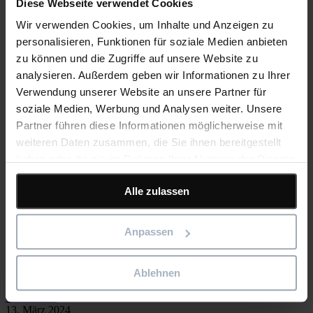
Diese Webseite verwendet Cookies
Wir verwenden Cookies, um Inhalte und Anzeigen zu
Alle ansehen
personalisieren, Funktionen für soziale Medien anbieten
Eleco stärkt seine digitale
zu können und die Zugriffe auf unsere Website zu
Transformationskompetenz
analysieren. Außerdem geben wir Informationen zu Ihrer
Verwendung unserer Website an unsere Partner für
Eleco plc übernimmt Vertical Digital zur Stärkung seiner digitalen
soziale Medien, Werbung und Analysen weiter. Unsere
Kompetenz London, Dienstag, 16. April 2024 – Eleco plc,
Partner führen diese Informationen möglicherweise mit
Spezialist für Softwarelösungen im Bauwesen, gibt heute...
weiteren Daten zusammen, die Sie ihnen bereitgestellt
Weiterlesen
16. April 2024
haben oder die sie im Rahmen Ihrer Nutzung der Dienste
3 min Lesezeit
gesammelt haben.
Empfohlen
Unternehmensneuigkeiten
Alle zulassen
Elecosoft erhält erneut die Great Place to
Work®-Zertifizierung
Anpassen
Elecosoft erneut als „Great Place to Work®“ in Großbritannien,
Deutschland und Schweden ausgezeichnet London, UK – Elecosoft
Ablehnen
UK wurde auch 2024 erneut als Great Place...
Weiterlesen
13. März 2024