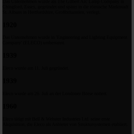
Das Unternehmen wurde als The Gilbert Arc Lamp Company in
Chingford, Essex, gegründet und später in die römische Marktstadt
St. Albans in Hertfordshire, Großbritannien, verlegt.
1920
Das Unternehmen wurde in 'Engineering and Lighting Equipment
Company' (ELECO) umbenannt.
1939
Eleco wurde am 11. Juli gegründet.
1939
Eleco wurde am 26. Juli an der Londoner Börse notiert.
1960
Eleco tätigt mit Bell & Webster Industries Ltd. seine erste
Akquisition, die Eleco als Anbieter von Struktursystemen etabliert.