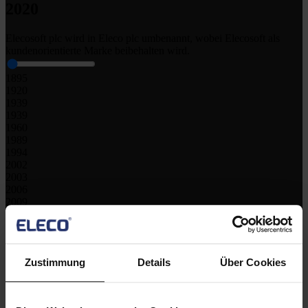
2020
Elecosoft plc wird in Eleco plc umbenannt, wobei Elecosoft als
kundenorientierte Marke beibehalten wird.
1895
1920
1939
1939
1960
1989
1994
2002
2003
2006
2009
2013
2015
2016
2018
Zustimmung
Details
Über Cookies
2019
2020
Aktuelle Unternehmensneuigkeiten