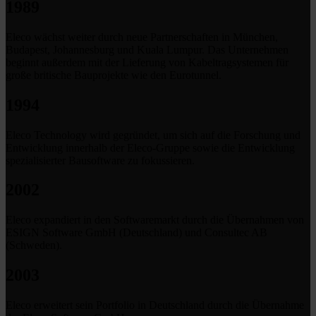
1989
Eleco wächst weiter durch neue Partnerschaften in München,
Budapest, Johannesburg und Kuala Lumpur. Das Unternehmen
beginnt außerdem mit der Lieferung von Kabeltragsystemen für
große britische Bauprojekte wie den Eurotunnel.
1994
Eleco Technology wird gegründet, um sich auf die Forschung und
Entwicklung innerhalb der Eleco-Gruppe sowie die Entwicklung
spezialisierter Bausoftware zu fokussieren.
2002
Eleco expandiert in den Softwaremarkt durch die Übernahmen von
ESIGN Software GmbH (Deutschland) und Consultec AB
(Schweden).
2003
Eleco erweitert sein Portfolio in Deutschland durch die Übernahme