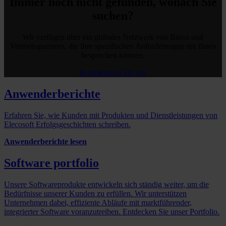
Immer noch nicht gefunden, wonach Sie
suchen?
Wir verfügen über ein globales Netzwerk von Büros und
Vertriebspartnern, die Ihre spezifischen Anforderungen mit Ihnen
besprechen können.
Kontaktieren Sie uns
Anwenderberichte
Erfahren Sie, wie Kunden mit Produkten und Dienstleistungen von
Elecosoft Erfolgsgeschichten schreiben.
Anwenderberichte lesen
Software portfolio
Unsere Softwareprodukte entwickeln sich ständig weiter, um die
Bedürfnisse unserer Kunden zu erfüllen. Wir unterstützen
Unternehmen dabei, effiziente Abläufe mit marktführender,
integrierter Software voranzutreiben. Entdecken Sie unser Portfolio.