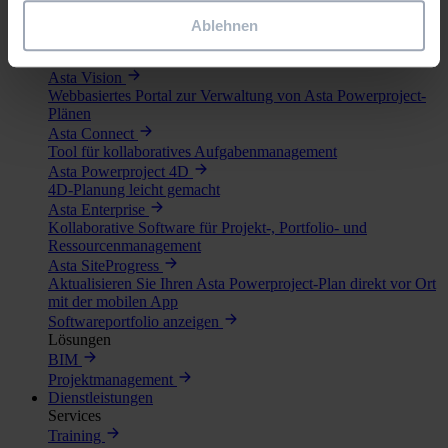
Verfügbare Software
Asta Powerproject
Ablehnen
Leistungsstarke, intuitive Software für Projektmanagement
und Risikoanalyse
Asta Vision
Webbasiertes Portal zur Verwaltung von Asta Powerproject-
Plänen
Asta Connect
Tool für kollaboratives Aufgabenmanagement
Asta Powerproject 4D
4D-Planung leicht gemacht
Asta Enterprise
Kollaborative Software für Projekt-, Portfolio- und
Ressourcenmanagement
Asta SiteProgress
Aktualisieren Sie Ihren Asta Powerproject-Plan direkt vor Ort
mit der mobilen App
Softwareportfolio anzeigen
Lösungen
BIM
Projektmanagement
Dienstleistungen
Services
Training