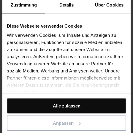
Zustimmung
Details
Über Cookies
Unternehmen
Impressum
Neuigkeiten
Diese Webseite verwendet Cookies
Termine
Über uns
Wir verwenden Cookies, um Inhalte und Anzeigen zu
Karriere
personalisieren, Funktionen für soziale Medien anbieten
Erklärung zu moderner Sklaverei und Menschenhandel
zu können und die Zugriffe auf unsere Website zu
analysieren. Außerdem geben wir Informationen zu Ihrer
Verwendung unserer Website an unsere Partner für
soziale Medien, Werbung und Analysen weiter. Unsere
© 2026 Asta Development GmbH trading as Eleco
Partner führen diese Informationen möglicherweise mit
Geschäftsbedingungen
Datenschutzerklärug
Cookie-Richtlinie
weiteren Daten zusammen, die Sie ihnen bereitgestellt
haben oder die sie im Rahmen Ihrer Nutzung der Dienste
gesammelt haben.
An error has occurred, please try again later.
Alle zulassen
Toggle navigation
Anpassen
Software