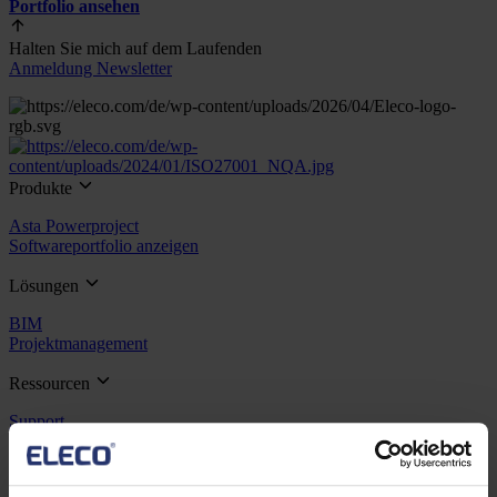
Portfolio ansehen
Halten Sie mich auf dem Laufenden
Anmeldung Newsletter
Produkte
Asta Powerproject
Softwareportfolio anzeigen
Lösungen
BIM
Projektmanagement
Ressourcen
Support
Training
Webinare
Kontaktieren Sie uns