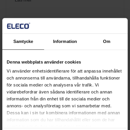
Läs mer
Samtycke
Information
Om
Project Viewer
Denna webbplats använder cookies
Vi använder enhetsidentifierare för att anpassa innehållet
Använd Project Viewer för att se projekt skapade i
och annonserna till användarna, tillhandahålla funktioner
Asta Powerproject (inklusive Asta 4D), Easyplan,
för sociala medier och analysera vår trafik. Vi
Microsoft Project och Oracle Primavera....
vidarebefordrar även sådana identifierare och annan
information från din enhet till de sociala medier och
Läs mer
annons- och analysföretag som vi samarbetar med.
Dessa kan i sin tur kombinera informationen med annan
information som du har tillhandahållit eller som de har
samlat in när du har använt deras tjänster.