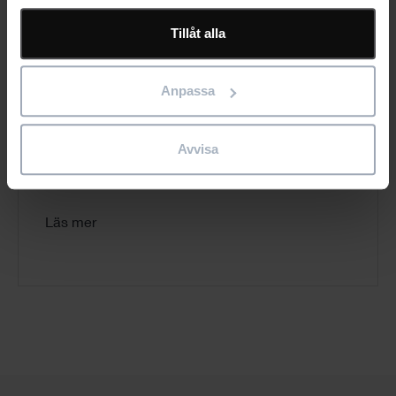
Tillåt alla
Anpassa
®
Bluebeam Revu
Upptäck varför över 2 miljoner byggare världen
Avvisa
över förlitar sig på Bluebam Revu för att få mer
gjort på kortare...
Läs mer