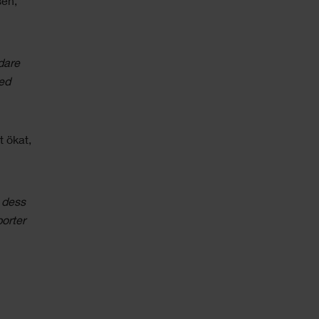
sen,
dare
med
 ökat,
v dess
orter