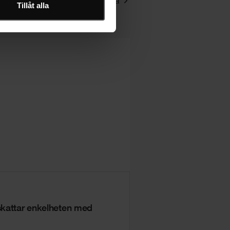
Se alla
Tillåt alla
skattar enkelheten med