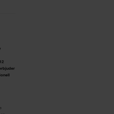
v
12
 erbjuder
ionell
e