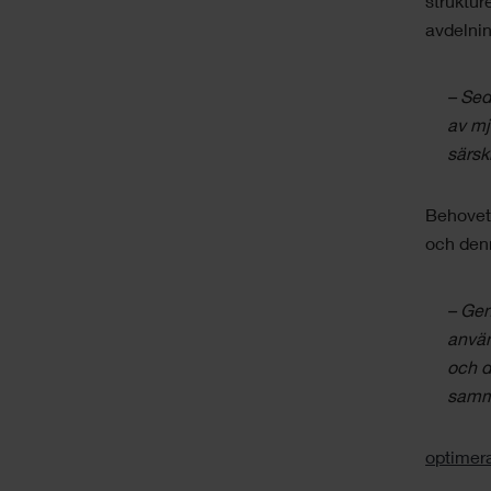
struktur
avdelnin
– Sed
av mj
särsk
Behovet
och denn
– Gen
använ
och d
samm
optimer