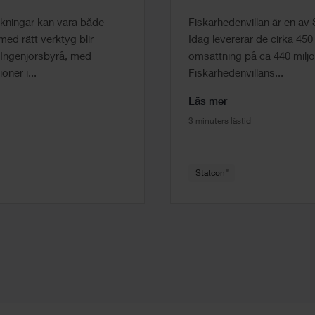
kningar kan vara både
Fiskarhedenvillan är en av 
ed rätt verktyg blir
Idag levererar de cirka 450 
 Ingenjörsbyrå, med
omsättning på ca 440 miljo
ner i...
Fiskarhedenvillans...
Läs mer
3 minuters lästid
®
Statcon