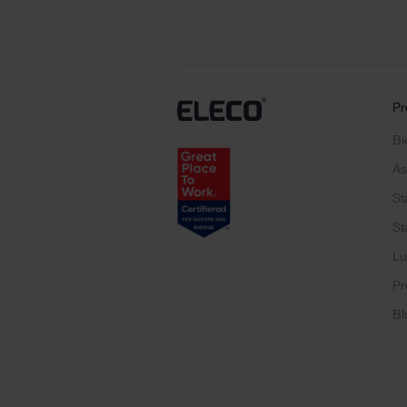
Pr
Bi
As
St
St
Lu
Pr
Bl