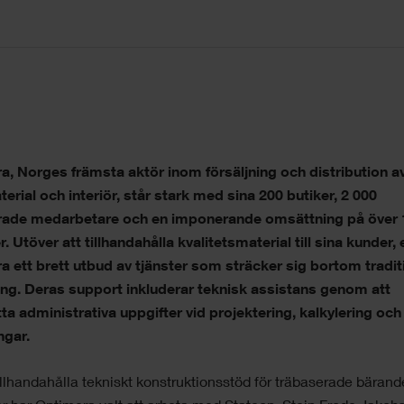
a, Norges främsta aktör inom försäljning och distribution a
rial och interiör, står stark med sina 200 butiker, 2 000
ade medarbetare och en imponerande omsättning på över 
r. Utöver att tillhandahålla kvalitetsmaterial till sina kunder,
 ett brett utbud av tjänster som sträcker sig bortom tradit
ning. Deras support inkluderar teknisk assistans genom att
ta administrativa uppgifter vid projektering, kalkylering och
ngar.
tillhandahålla tekniskt konstruktionsstöd för träbaserade bärand