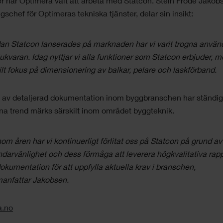
er har Optimera valt att arbeta med Statcon. Stein Frode Jakob
gschef för Optimeras tekniska tjänster, delar sin insikt:
an Statcon lanserades på marknaden har vi varit trogna använ
ukvaran. Idag nyttjar vi alla funktioner som Statcon erbjuder, 
ilt fokus på dimensionering av balkar, pelare och laskförband.
 av detaljerad dokumentation inom byggbranschen har ständigt
a trend märks särskilt inom området byggteknik.
om åren har vi kontinuerligt förlitat oss på Statcon på grund a
darvänlighet och dess förmåga att leverera högkvalitativa rapp
okumentation för att uppfylla aktuella krav i branschen,
anfattar Jakobsen.
a.no