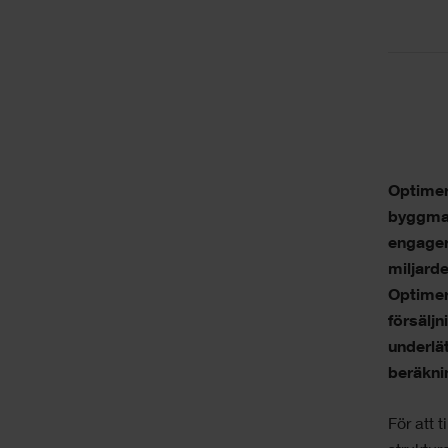
Optimer
byggmate
engager
miljarde
Optimera
försälj
underlät
beräkni
För att 