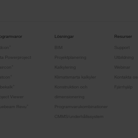
ogramvaror
Lösningar
Resurser
®
dcon
BIM
Support
ta Powerproject
Projektplanering
Utbildning
®
aircon
Kalkylering
Webinar
®
atcon
Klimatsmarta kalkyler
Kontakta os
®
bekalk
Konstruktion och
Fjärrhjälp
oject Viewer
dimensionering
®
uebeam Revu
Programvarukombinationer
CMMS/underhållssystem