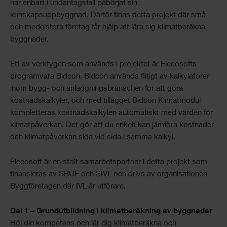
har enbart i undantagsfall påbörjat sin
kunskapsuppbyggnad. Därför finns detta projekt där små
och medelstora företag får hjälp att lära sig klimatberäkna
byggnader.
Ett av verktygen som används i projektet är Elecosofts
programvara Bidcon. Bidcon används flitigt av kalkylatorer
inom bygg- och anläggningsbranschen för att göra
kostnadskalkyler, och med tillägget Bidcon Klimatmodul
kompletteras kostnadskalkylen automatiskt med värden för
klimatpåverkan. Det gör att du enkelt kan jämföra kostnader
och klimatpåverkan sida vid sida i samma kalkyl.
Elecosoft är en stolt samarbetspartner i detta projekt som
finansieras av SBUF och SIVL och drivs av organisationen
Byggföretagen där IVL är utförare.
Del 1 – Grundutbildning i klimatberäkning av byggnader
Höj din kompetens och lär dig klimatberäkna och