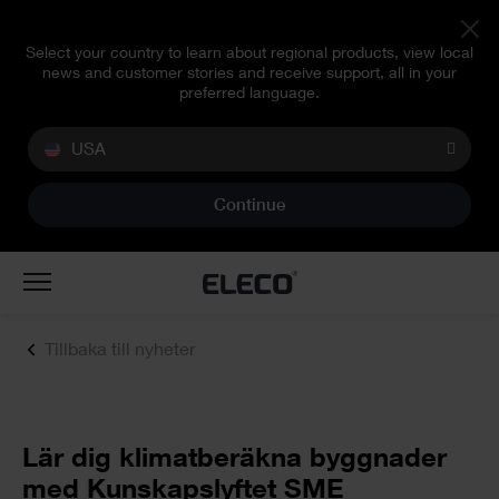
Select your country to learn about regional products, view local
news and customer stories and receive support, all in your
preferred language.
USA
Continue
Toggle
navigation
Tillbaka till nyheter
Lär dig klimatberäkna byggnader
med Kunskapslyftet SME