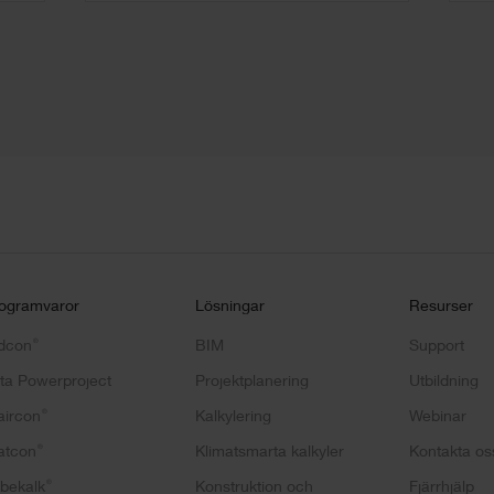
ogramvaror
Lösningar
Resurser
®
dcon
BIM
Support
ta Powerproject
Projektplanering
Utbildning
®
aircon
Kalkylering
Webinar
®
atcon
Klimatsmarta kalkyler
Kontakta os
®
bekalk
Konstruktion och
Fjärrhjälp