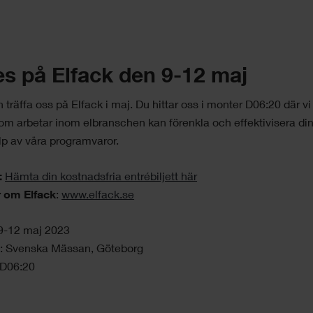
es på Elfack den 9-12 maj
träffa oss på Elfack i maj. Du hittar oss i monter D06:20 där vi
om arbetar inom elbranschen kan förenkla och effektivisera di
p av våra programvaror.
:
Hämta din kostnadsfria entrébiljett här
 om Elfack
:
www.elfack.se
9-12 maj 2023
rt: Svenska Mässan, Göteborg
 D06:20