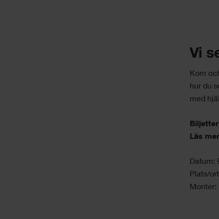
Vi s
Kom och 
hur du s
med hjäl
Biljetter
Läs mer
Datum: 
Plats/o
Monter: