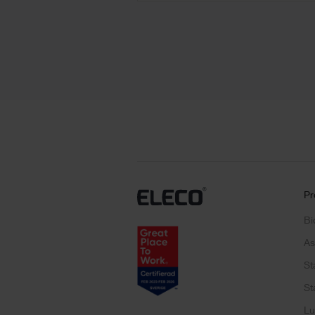
Pr
Bi
As
St
St
Lu