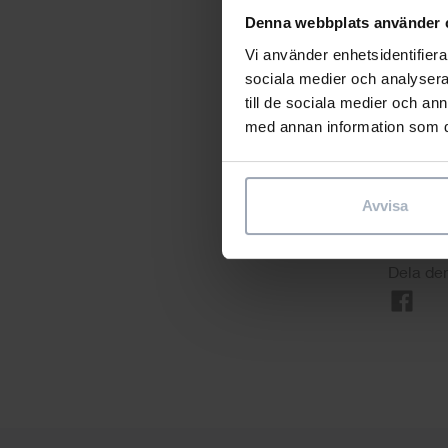
I takt m
Denna webbplats använder 
företag 
Vi använder enhetsidentifierar
konkurre
sociala medier och analysera 
till de sociala medier och a
med annan information som du 
Läs me
Avvisa
Dela den