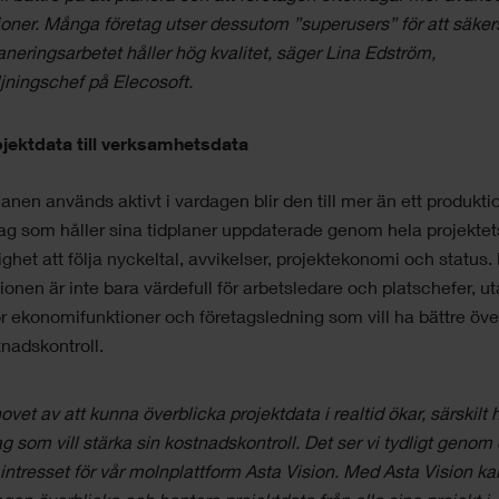
ioner. Många företag utser dessutom ”superusers” för att säker
laneringsarbetet håller hög kvalitet, säger Lina Edström,
ljningschef på Elecosoft.
ojektdata till verksamhetsdata
lanen används aktivt i vardagen blir den till mer än ett produkti
ag som håller sina tidplaner uppdaterade genom hela projekte
ighet att följa nyckeltal, avvikelser, projektekonomi och status.
ionen är inte bara värdefull för arbetsledare och platschefer, u
r ekonomifunktioner och företagsledning som vill ha bättre öve
nadskontroll.
ovet av att kunna överblicka projektdata i realtid ökar, särskilt 
ag som vill stärka sin kostnadskontroll. Det ser vi tydligt genom
 intresset för vår molnplattform Asta Vision. Med Asta Vision ka