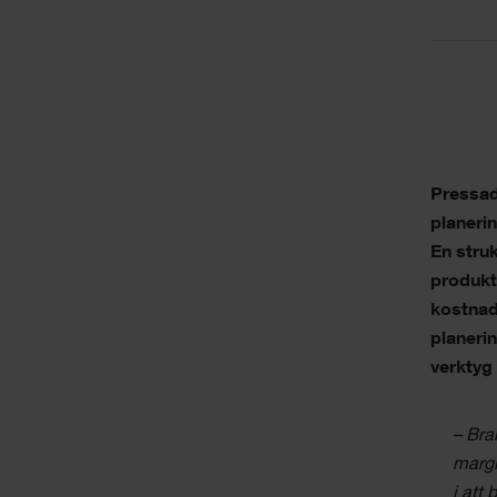
Pressad
planeri
En struk
produkt
kostnad
planeri
verktyg 
– Bra
margi
i att