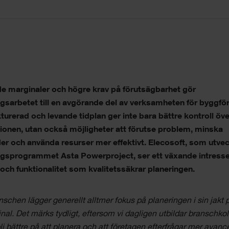
e marginaler och högre krav på förutsägbarhet gör
ngsarbetet till en avgörande del av verksamheten för byggfö
turerad och levande tidplan ger inte bara bättre kontroll öve
ionen, utan också möjligheter att förutse problem, minska
er och använda resurser mer effektivt. Elecosoft, som utvec
ngsprogrammet Asta Powerproject, ser ett växande intresse
och funktionalitet som kvalitetssäkrar planeringen.
nschen lägger generellt alltmer fokus på planeringen i sin jakt 
nal. Det märks tydligt, eftersom vi dagligen utbildar branschkol
 bli bättre på att planera och att företagen efterfrågar mer avan