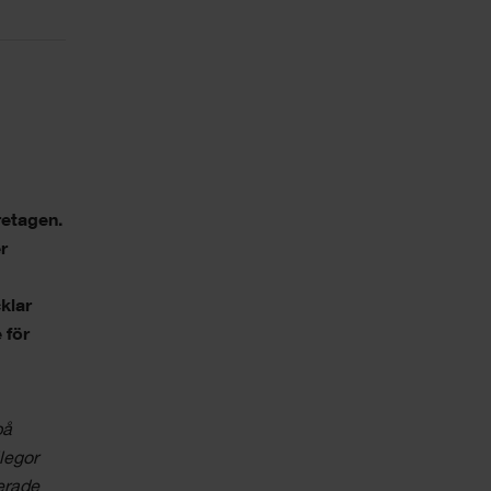
retagen.
r
klar
 för
på
legor
cerade