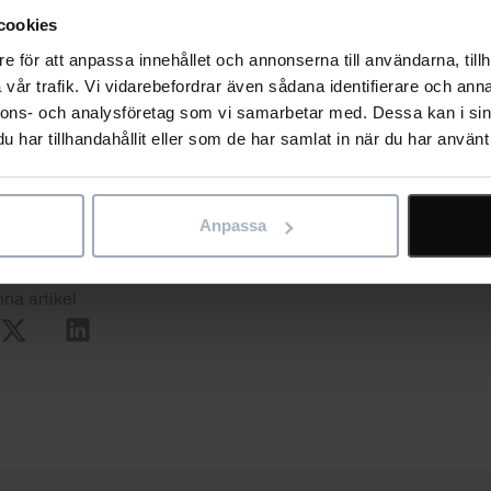
ed den ökande digitaliseringen av byggbranschen väntas allt fle
cookies
använda tidplanen som en strategisk resurs för att stärka
e för att anpassa innehållet och annonserna till användarna, tillh
nskraft, styrning och lönsamhet.
vår trafik. Vi vidarebefordrar även sådana identifierare och anna
nnons- och analysföretag som vi samarbetar med. Dessa kan i sin
har tillhandahållit eller som de har samlat in när du har använt 
r om
Asta Vision
Anpassa
na artikel