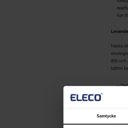
föret
realt
har t
Levande
Nästa st
strategi
(BI) och 
bättre b
– Det
AI li
resul
utvec
Samtycke
proje