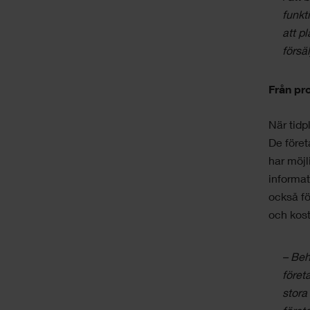
funkt
att p
försä
Från pr
När tidp
De föret
har möjl
informat
också fö
och kost
– Beh
föret
stora