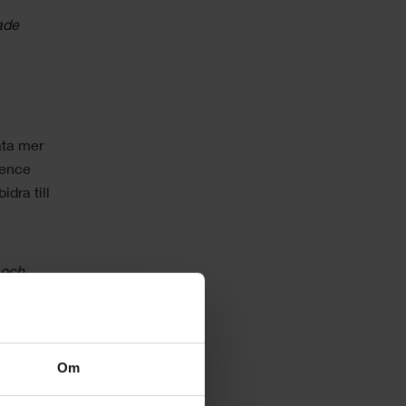
dade
ata mer
gence
idra till
 och
Om
ina.