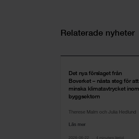
Relaterade nyheter
Det nya förslaget från
Boverket – nästa steg för att
minska klimatavtrycket ino
byggsektorn
Therese Malm och Julia Hedlund
Läs mer
2026-06-22
4 minuters lästid