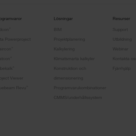
ogramvaror
Lösningar
Resurser
®
dcon
BIM
Support
ta Powerproject
Projektplanering
Utbildning
®
aircon
Kalkylering
Webinar
®
atcon
Klimatsmarta kalkyler
Kontakta os
®
bekalk
Konstruktion och
Fjärrhjälp
oject Viewer
dimensionering
®
uebeam Revu
Programvarukombinationer
CMMS/underhållssystem