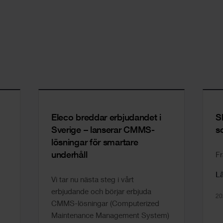
Eleco breddar erbjudandet i
S
Sverige – lanserar CMMS-
s
m
lösningar för smartare
underhåll
Fr
L
Vi tar nu nästa steg i vårt
erbjudande och börjar erbjuda
20
CMMS-lösningar (Computerized
Maintenance Management System)