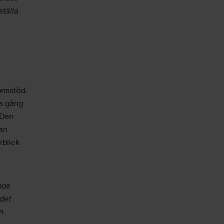
ställa
onsstöd.
ts gång
 Den
tan
rblick
hos
 det
n