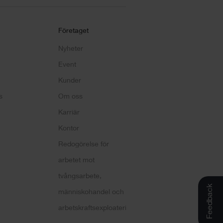
Företaget
Nyheter
Event
Kunder
s
Om oss
Karriär
Kontor
Redogörelse för
arbetet mot
tvångsarbete,
Feedback
människohandel och
arbetskraftsexploatering