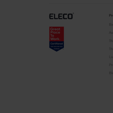
Pr
Bi
As
St
St
Lu
Pr
Bl