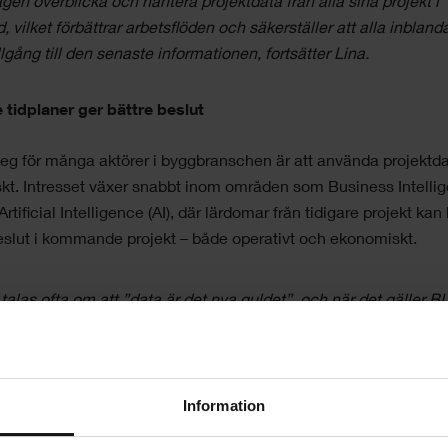
agen överblicka och hantera projektdata från alla sina projekt i
id, vilket förbättrar arbetsflöden och säkerställer att alla inblan
illgång till den senaste informationen, fortsätter Lina.
 tidplaner ger bättre beslut
eg för många aktörer i byggbranschen är att använda projektd
skt. Intresset växer snabbt inom områden som Business Intelli
Artificial Intelligence (AI), där lärdomar från tidigare projekt kan b
eslut i kommande projekt – både operativt och ekonomiskt.
 talas ofta om att ”data är det nya guldet”, och när det gäller BI
gger det mycket i det. Varken analys eller automatisering ger bra
tat om kvaliteten på indatat är låg. I Asta Vision har vi därför
klat ett BI-verktyg som ger användaren en helhetsbild av sina
Information
kt, och som ger underlag för mer välgrundade beslut, avslutar L