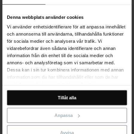
© 2026 Eleco
Allmänna villkor
Integritetspolicy
Cookiepolicy
Denna webbplats använder cookies
Vi använder enhetsidentifierare för att anpassa innehållet
An error has occurred, please try again later.
och annonserna till användarna, tillhandahålla funktioner
för sociala medier och analysera vår trafik. Vi
Toggle navigation
vidarebefordrar även sådana identifierare och annan
information från din enhet till de sociala medier och
Programvaror
annons- och analysföretag som vi samarbetar med.
Populära programvaror
Dessa kan i sin tur kombinera informationen med annan
Bidcon
Byggbranschens kalkylprogram för projekt av alla storlekar.
information som du har tillhandahållit eller som de har
Asta Powerproject
samlat in när du har använt deras tjänster.
Kraftfull och enkel programvara för planering och
projekstyrning.
Tillåt alla
Staircon
CAD/CAM programvara för design och tillverkning av
trappor.
Anpassa
Statcon
Effektiv dimensionering av balkar, pelare och laskförband i trä
och stål.
Avvisa
Se alla programvaror