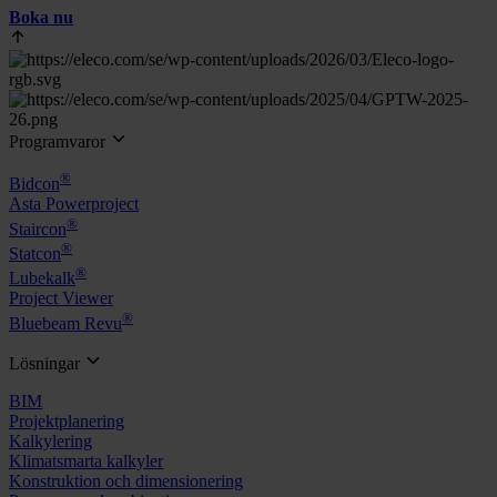
Boka nu
Programvaror
®
Bidcon
Asta Powerproject
®
Staircon
®
Statcon
®
Lubekalk
Project Viewer
®
Bluebeam Revu
Lösningar
BIM
Projektplanering
Kalkylering
Klimatsmarta kalkyler
Konstruktion och dimensionering