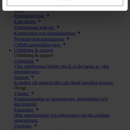
Lösningar
BIM
Projektplanering
Kalkylering
Klimatsmarta kalkyler
Konstruktion och dimensionering
Programvarukombinationer
CMMS/underhållssystem
Utbildning & support
Utbildning & support
Utbildning
Våra utbildningar hjälper dig få ut det mesta av våra
programvaror.
Support
Kontakta vår support eller sök bland populära resurser.
Övrigt
Tjänster
Kundanpassning av programvara, integrationer och
specialistråd.
Kundsidor
Hitta uppdateringar och information om din avtalade
programvara.
Fjärrhjälp