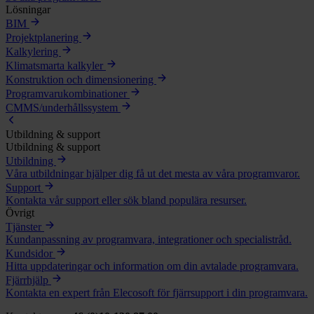
Lösningar
BIM
Projektplanering
Kalkylering
Klimatsmarta kalkyler
Konstruktion och dimensionering
Programvarukombinationer
CMMS/underhållssystem
Utbildning & support
Utbildning & support
Utbildning
Våra utbildningar hjälper dig få ut det mesta av våra programvaror.
Support
Kontakta vår support eller sök bland populära resurser.
Övrigt
Tjänster
Kundanpassning av programvara, integrationer och specialistråd.
Kundsidor
Hitta uppdateringar och information om din avtalade programvara.
Fjärrhjälp
Kontakta en expert från Elecosoft för fjärrsupport i din programvara.