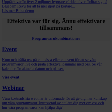
Upptäck varför över 2 miljoner byggare världen över förlitar sig på
Bluebam Revu för att få mer gjort på kortare...
Läs mer
Boka demo
Effektiva var för sig. Ännu effektivare
tillsammans!
Programvarukombinationer
Event
Kom och träffa oss på en mässa eller ett event för att se våra
programvaror live och prata effektiva lösningar med oss. Se vår
kalender för aktuella datum och platser.
Visa event
Webinar
Våra kostnadsfria webinar är utformade för att ge dig mer kunskap
om våra programvaror. Intresserad av att lära dig mer om oss och
hur våra programvaror kan hjälpa dig?