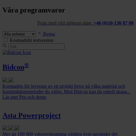
Våra programvaror
Prata med vårt säljteam idag:
+46 (0)10-130 87 00
Rensa
Kostnadsfri testversion
®
Bidcon
Kostnaden för leverans av ett projekt beror på vilka material och
konstruktionsmetoder du väljer. Med Bidcon kan du enkelt skapa...
Läs mer
Pris och demo
Asta Powerproject
Mer än 100 000 yrkesverksamma världen över använder det