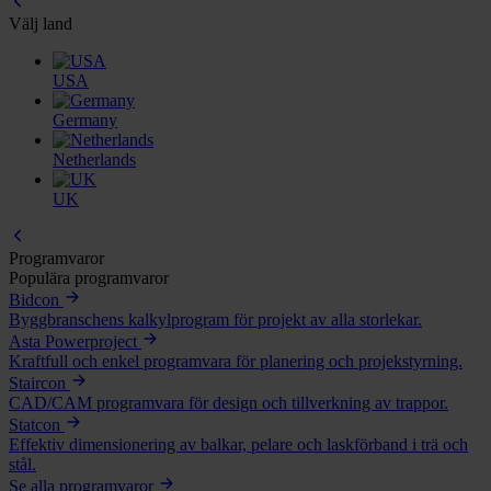
Välj land
USA
Germany
Netherlands
UK
Programvaror
Populära programvaror
Bidcon
Byggbranschens kalkylprogram för projekt av alla storlekar.
Asta Powerproject
Kraftfull och enkel programvara för planering och projekstyrning.
Staircon
CAD/CAM programvara för design och tillverkning av trappor.
Statcon
Effektiv dimensionering av balkar, pelare och laskförband i trä och
stål.
Se alla programvaror