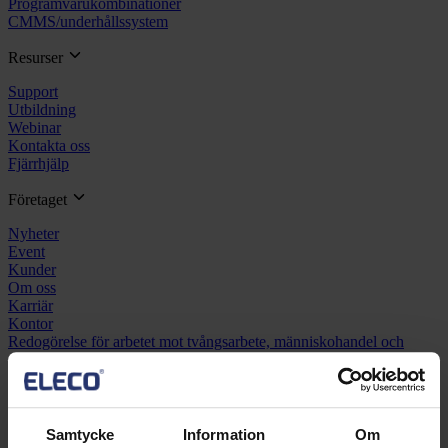
Programvarukombinationer
CMMS/underhållssystem
Resurser
Support
Utbildning
Webinar
Kontakta oss
Fjärrhjälp
Företaget
Nyheter
Event
Kunder
Om oss
Karriär
Kontor
Redogörelse för arbetet mot tvångsarbete, människohandel och
arbetskraftsexploatering
Samtycke
Information
Om