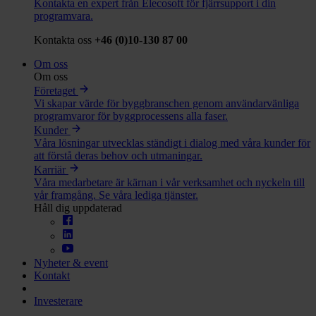
Kontakta en expert från Elecosoft för fjärrsupport i din
programvara.
Kontakta oss
+46 (0)10-130 87 00
Om oss
Om oss
Företaget
Vi skapar värde för byggbranschen genom användarvänliga
programvaror för byggprocessens alla faser.
Kunder
Våra lösningar utvecklas ständigt i dialog med våra kunder för
att förstå deras behov och utmaningar.
Karriär
Våra medarbetare är kärnan i vår verksamhet och nyckeln till
vår framgång. Se våra lediga tjänster.
Håll dig uppdaterad
Nyheter & event
Kontakt
Investerare