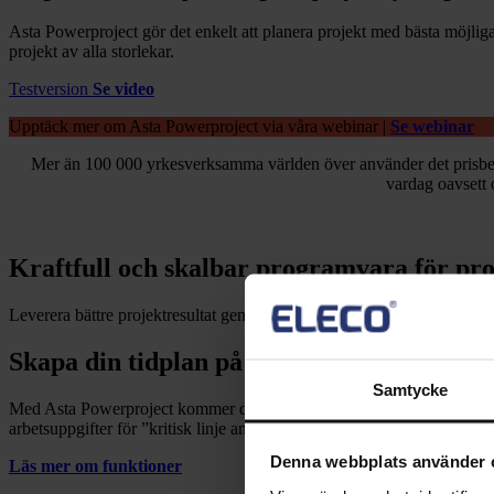
Asta Powerproject gör det enkelt att planera projekt med bästa möjlig
projekt av alla storlekar.
Testversion
Se video
Upptäck mer om Asta Powerproject via våra webinar |
Se webinar
Mer än 100 000 yrkesverksamma världen över använder det prisbelö
vardag oavsett 
Kraftfull och skalbar programvara för pr
Leverera bättre projektresultat genom att planera ditt nästa projekt 
Skapa din tidplan på några minuter
Samtycke
Med Asta Powerproject kommer du igång med dina projektet snabbt och p
arbetsuppgifter för ”kritisk linje analys”, tilldela koder, kalendrar, re
Denna webbplats använder 
Läs mer om funktioner