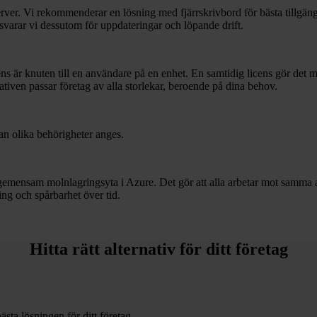
rver. Vi rekommenderar en lösning med fjärrskrivbord för bästa tillgängl
 ansvarar vi dessutom för uppdateringar och löpande drift.
cens är knuten till en användare på en enhet. En samtidig licens gör det m
ativen passar företag av alla storlekar, beroende på dina behov.
an olika behörigheter anges.
gemensam molnlagringsyta i Azure. Det gör att alla arbetar mot samma a
ing och spårbarhet över tid.
Hitta rätt alternativ för ditt företag
sta lösningen för ditt företag.