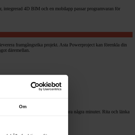
oner, integrerad 4D BIM och en mobilapp passar programvaran för
everera framgångsrika projekt. Asta Powerproject kan förenkla din
ågot däremellan.
Om
ygga och visualisera tidplaner på bara några minuter. Rita och länka