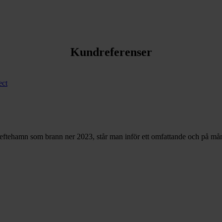
Kundreferenser
ect
tehamn som brann ner 2023, står man inför ett omfattande och på mång