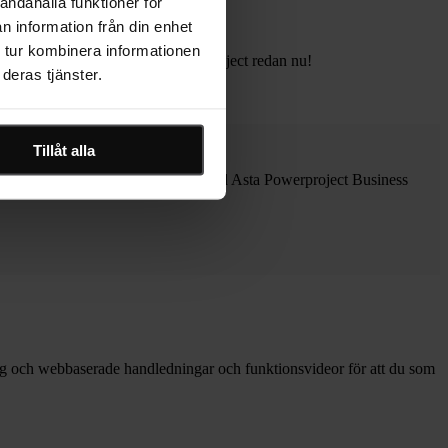
andahålla funktioner för
n information från din enhet
 tur kombinera informationen
vna hjälpfunktionen för Asta Powerproject redan nu!
deras tjänster.
Tillåt alla
lltid tillgång till samma data, och med Asta Powerproject Business
dning och webbaserade handledningar och funktionsvideor för att du som