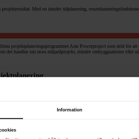
a projektresultat. Med en intuitiv tidplanering, resurshanteringsfunkti
nta projektplaneringsprogrammet Asta Powerproject som stöd för att l
om det handlar om stora miljardprojekt, mindre ombyggnationer eller n
ojektplanering
i en programvara som är utformad för byggbranschen.
Information
roblemfritt. Aktivitetskataloger och kodbibliotek gör det enkelt att b
surser och kostnader i Gantt-schemat för tydliga tidplaner.
cookies