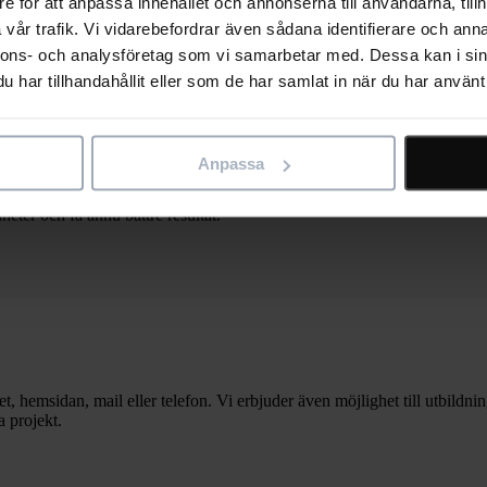
e för att anpassa innehållet och annonserna till användarna, tillh
vår trafik. Vi vidarebefordrar även sådana identifierare och anna
nnons- och analysföretag som vi samarbetar med. Dessa kan i sin
a rätt i hjälpdokumentationen. Testa första versionen av den nya, AI-dri
har tillhandahållit eller som de har samlat in när du har använt 
Testa AstaGPT
 behov
Anpassa
ölja upp och hantera dina projekt. Genom tillval som samverkar har du a
heter och få ännu bättre resultat.
et, hemsidan, mail eller telefon. Vi erbjuder även möjlighet till utbil
 projekt.