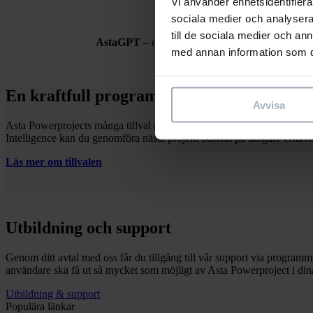
Vi använder enhetsidentifierar
sociala medier och analysera 
till de sociala medier och a
AstaGPT
– ett snabbare och lättare sätt att hitt
med annan information som du 
En kraftfull programvara som möter dina
Avvisa
Asta Powerprojects många tillval gör det enkelt för dig att planera, f
Intelligence kan du genomföra nästa projekt baserat på tidigare erfaren
Läs mer om tillvalen
Utbildning och support
Genom ditt avtal med oss får du tillgång till vår support via programm
användare ska få ut så mycket som möjligt av Asta Powerproject i dina
Utbildning & support
Populära länkar