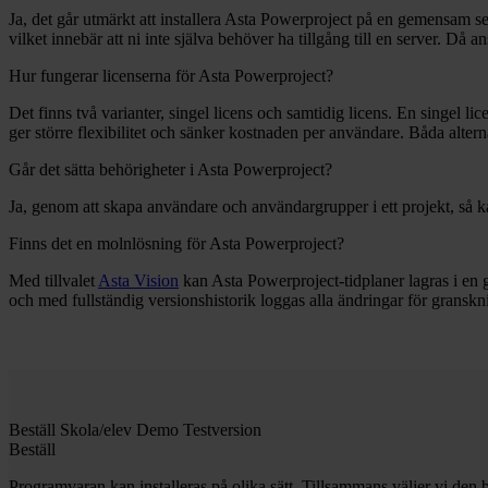
Ja, det går utmärkt att installera Asta Powerproject på en gemensam se
vilket innebär att ni inte själva behöver ha tillgång till en server. Då
Hur fungerar licenserna för Asta Powerproject?
Det finns två varianter, singel licens och samtidig licens. En singel li
ger större flexibilitet och sänker kostnaden per användare. Båda altern
Går det sätta behörigheter i Asta Powerproject?
Ja, genom att skapa användare och användargrupper i ett projekt, så k
Finns det en molnlösning för Asta Powerproject?
Med tillvalet
Asta Vision
kan Asta Powerproject-tidplaner lagras i en 
och med fullständig versionshistorik loggas alla ändringar för granskn
Beställ
Skola/elev
Demo
Testversion
Beställ
Programvaran kan installeras på olika sätt. Tillsammans väljer vi den bä