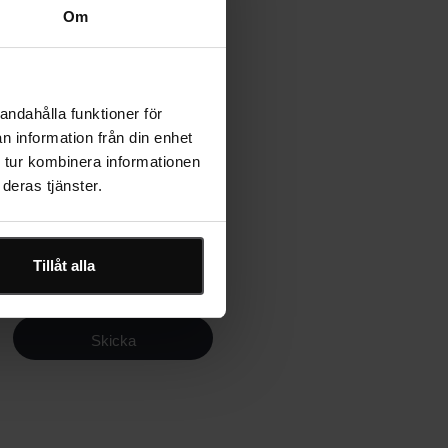
Om
t veta mer om en eller flera av
andahålla funktioner för
n information från din enhet
 tur kombinera informationen
deras tjänster.
Tillåt alla
itetspolicyn.
Skicka