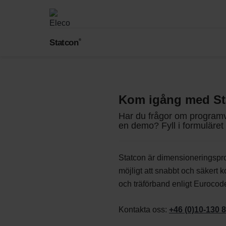
Byggbranschens kalkylprogram för projekt av alla
storlekar.
Asta Powerproject
Statcon
®
Kraftfull och enkel programvara för planering och
Företaget
projekstyrning.
Utbildning
Vi skapar värde för byggbranschen genom
Våra utbildningar hjälper dig få ut det mesta av vå
användarvänliga programvaror för byggprocessen
programvaror.
Staircon
alla faser.
CAD/CAM programvara för design och tillverkning
av trappor.
Kom igång med St
Håll dig uppdaterad
Kontakta oss
+46 (0)10-130 87 0
Har du frågor om programva
en demo? Fyll i formuläret 
Statcon är dimensioneringsp
möjligt att snabbt och säkert k
och träförband enligt Eurocod
Kontakta oss:
+46 (0)10-130 