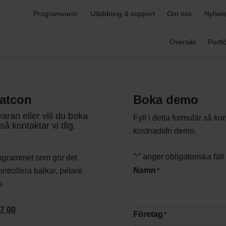
Effektiv dimensionering av balkar, pelare och
P
laskförband i trä och stål.
Programvaror
Utbildning & support
Om oss
Nyhete
K
K
H
Se alla programvaror
p
Översikt
Portfö
K
Kunder
K
Support
F
K
Våra lösningar utvecklas ständigt i dialog med våra
Vå
ra
Kontakta vår support eller sök bland populära
s
kunder för att förstå deras behov och utmaningar.
ny
K
resurser.
P
d
atcon
Boka demo
C
0
ran eller vill du boka
Fyll i detta formulär så kon
så kontaktar vi dig.
kostnadsfri demo.
”
” anger obligatoriska fält
rogrammet som gör det
*
Namn
ontrollera balkar, pelare
*
e.
87 00
Företag
*