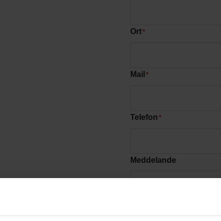
Ort
*
Mail
*
Telefon
*
Meddelande
Fler programvaror