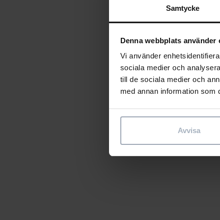
Samtycke
Denna webbplats använder 
Vi använder enhetsidentifierar
sociala medier och analysera 
till de sociala medier och a
med annan information som du 
Avvisa