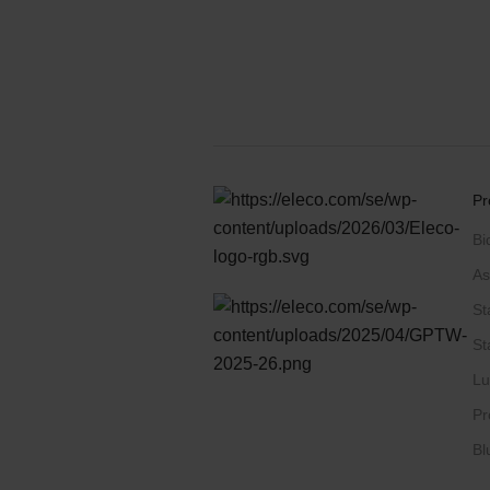
Pr
Bi
As
St
St
Lu
Pr
Bl