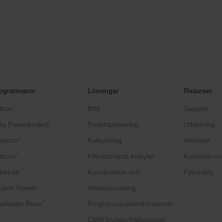
ogramvaror
Lösningar
Resurser
dcon
BIM
Support
®
ta Powerproject
Projektplanering
Utbildning
aircon
Kalkylering
Webinar
®
atcon
Klimatsmarta kalkyler
Kontakta os
®
bekalk
Konstruktion och
Fjärrhjälp
®
oject Viewer
dimensionering
uebeam Revu
Programvarukombinationer
®
CMMS/underhållssystem