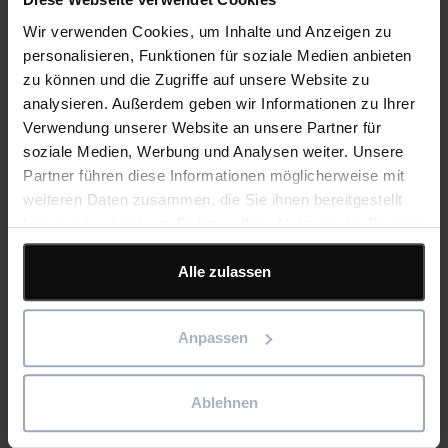
Wir verwenden Cookies, um Inhalte und Anzeigen zu
Email
personalisieren, Funktionen für soziale Medien anbieten
*
zu können und die Zugriffe auf unsere Website zu
analysieren. Außerdem geben wir Informationen zu Ihrer
Verwendung unserer Website an unsere Partner für
soziale Medien, Werbung und Analysen weiter. Unsere
Firma
*
Partner führen diese Informationen möglicherweise mit
weiteren Daten zusammen, die Sie ihnen bereitgestellt
haben oder die sie im Rahmen Ihrer Nutzung der Dienste
gesammelt haben.
Telefonnummer
*
Alle zulassen
Anpassen
Land
*
Ablehnen
Seriennummer