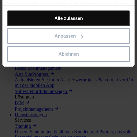
haben oder die sie im Rahmen Ihrer Nutzung der Dienste
Leistungsstarke, intuitive Software für Projektmanagement
und Risikoanalyse
gesammelt haben.
Asta Vision
Alle zulassen
Webbasiertes Portal zur Verwaltung von Asta Powerproject-
Plänen
Asta Connect
Anpassen
Tool für kollaboratives Aufgabenmanagement
Asta Powerproject 4D
4D-Planung leicht gemacht
Ablehnen
Asta Enterprise
Kollaborative Software für Projekt-, Portfolio- und
Ressourcenmanagement
Asta SiteProgress
Aktualisieren Sie Ihren Asta Powerproject-Plan direkt vor Ort
mit der mobilen App
Softwareportfolio anzeigen
Lösungen
BIM
Projektmanagement
Dienstleistungen
Services
Training
Unsere Schulungen befähigen Kunden und Partner, das volle