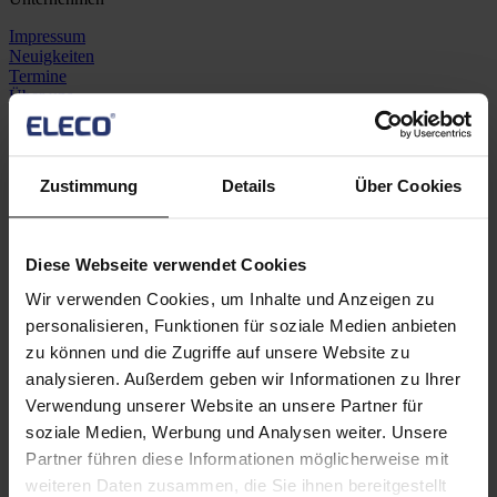
Impressum
Neuigkeiten
Termine
Über uns
Karriere
Erklärung zu moderner Sklaverei und Menschenhandel
Zustimmung
Details
Über Cookies
© 2026 Asta Development GmbH trading as Eleco
Diese Webseite verwendet Cookies
Geschäftsbedingungen
Datenschutzerklärug
Cookie-Richtlinie
Wir verwenden Cookies, um Inhalte und Anzeigen zu
personalisieren, Funktionen für soziale Medien anbieten
zu können und die Zugriffe auf unsere Website zu
An error has occurred, please try again later.
analysieren. Außerdem geben wir Informationen zu Ihrer
Toggle navigation
Verwendung unserer Website an unsere Partner für
soziale Medien, Werbung und Analysen weiter. Unsere
Software
Partner führen diese Informationen möglicherweise mit
Verfügbare Software
weiteren Daten zusammen, die Sie ihnen bereitgestellt
Asta Powerproject