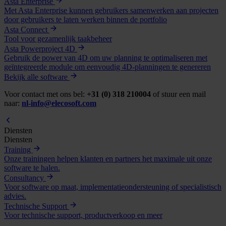
Asta Enterprise
Met Asta Enterprise kunnen gebruikers samenwerken aan projecten
door gebruikers te laten werken binnen de portfolio
Asta Connect
Tool voor gezamenlijk taakbeheer
Asta Powerproject 4D
Gebruik de power van 4D om uw planning te optimaliseren met
geïntegreerde module om eenvoudig 4D-planningen te genereren
Bekijk alle software
Voor contact met ons bel:
+31 (0) 318 210004
of stuur een mail
naar:
nl-info@elecosoft.com
Diensten
Diensten
Training
Onze trainingen helpen klanten en partners het maximale uit onze
software te halen.
Consultancy
Voor software op maat, implementatieondersteuning of specialistisch
advies.
Technische Support
Voor technische support, productverkoop en meer