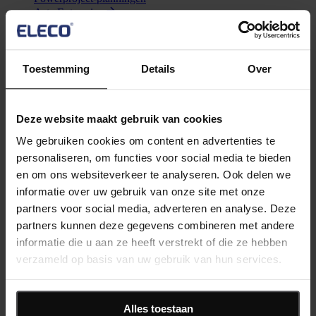
Asta Enterprise
Met Asta Enterprise kunnen gebruikers samenwerken aan
projecten door gebruikers te laten werken binnen de portfolio
Asta Connect
Tool voor gezamenlijk taakbeheer
Toestemming
Details
Over
Asta Powerproject 4D
Gebruik de power van 4D om uw planning te optimaliseren
met geïntegreerde module om eenvoudig 4D-planningen te
genereren
Deze website maakt gebruik van cookies
Bekijk alle software
We gebruiken cookies om content en advertenties te
Voor contact met ons bel:
+31 (0) 318 210004
of stuur een
personaliseren, om functies voor social media te bieden
mail naar:
nl-info@elecosoft.com
en om ons websiteverkeer te analyseren. Ook delen we
Diensten
informatie over uw gebruik van onze site met onze
Diensten
partners voor social media, adverteren en analyse. Deze
Training
partners kunnen deze gegevens combineren met andere
Onze trainingen helpen klanten en partners het maximale uit
informatie die u aan ze heeft verstrekt of die ze hebben
onze software te halen.
Consultancy
verzameld op basis van uw gebruik van hun services.
Voor software op maat, implementatieondersteuning of
specialistisch advies.
Technische Support
Alles toestaan
Voor technische support, productverkoop en meer