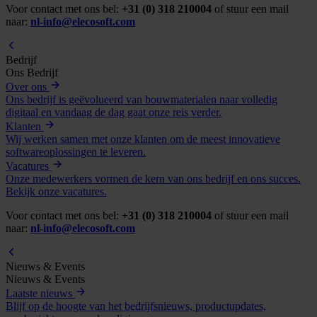
Voor contact met ons bel:
+31 (0) 318 210004
of stuur een mail
naar:
nl-info@elecosoft.com
Bedrijf
Ons Bedrijf
Over ons
Ons bedrijf is geëvolueerd van bouwmaterialen naar volledig
digitaal en vandaag de dag gaat onze reis verder.
Klanten
Wij werken samen met onze klanten om de meest innovatieve
softwareoplossingen te leveren.
Vacatures
Onze medewerkers vormen de kern van ons bedrijf en ons succes.
Bekijk onze vacatures.
Voor contact met ons bel:
+31 (0) 318 210004
of stuur een mail
naar:
nl-info@elecosoft.com
Nieuws & Events
Nieuws & Events
Laatste nieuws
Blijf op de hoogte van het bedrijfsnieuws, productupdates,