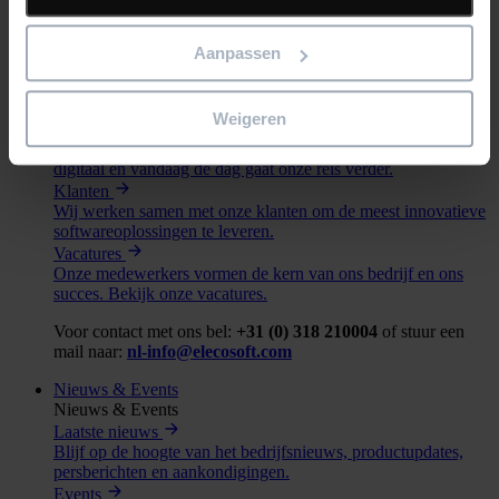
Voor contact met ons bel:
+31 (0) 318 210004
of stuur een
mail naar:
nl-info@elecosoft.com
Aanpassen
Bedrijf
Ons Bedrijf
Weigeren
Over ons
Ons bedrijf is geëvolueerd van bouwmaterialen naar volledig
digitaal en vandaag de dag gaat onze reis verder.
Klanten
Wij werken samen met onze klanten om de meest innovatieve
softwareoplossingen te leveren.
Vacatures
Onze medewerkers vormen de kern van ons bedrijf en ons
succes. Bekijk onze vacatures.
Voor contact met ons bel:
+31 (0) 318 210004
of stuur een
mail naar:
nl-info@elecosoft.com
Nieuws & Events
Nieuws & Events
Laatste nieuws
Blijf op de hoogte van het bedrijfsnieuws, productupdates,
persberichten en aankondigingen.
Events