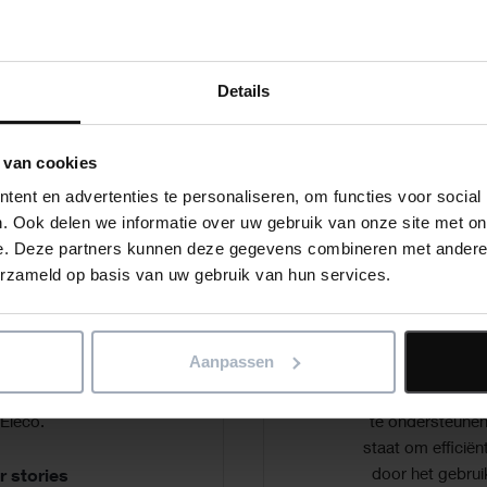
Details
 van cookies
ent en advertenties te personaliseren, om functies voor social
. Ook delen we informatie over uw gebruik van onze site met on
e. Deze partners kunnen deze gegevens combineren met andere i
erzameld op basis van uw gebruik van hun services.
tories
Softwa
Aanpassen
 waarop klanten
Onze softwar
e producten en
voortdurend om d
 Eleco.
te ondersteunen.
staat om efficiën
door het gebru
 stories