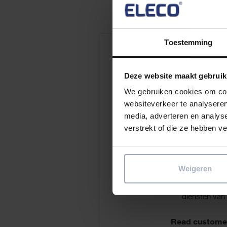
Toestemming
Deze website maakt gebruik
We gebruiken cookies om cont
websiteverkeer te analyseren
media, adverteren en analys
verstrekt of die ze hebben v
Customer s
Weigeren
Ontdek alle manieren
succesvol zijn met d
diensten van
Read customer