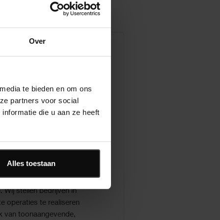
Over
 media te bieden en om ons
ze partners voor social
nformatie die u aan ze heeft
re portfolio
Alles toestaan
eproducten evolueren
e behoeften van klanten
 Wij stellen bedrijven in
te operaties te realiseren
ik van toonaangevende,