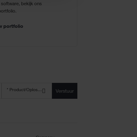
software, bekijk ons ​​
ortfolio.
w portfolio
Product/oplossing
* Product/Oplossing
*