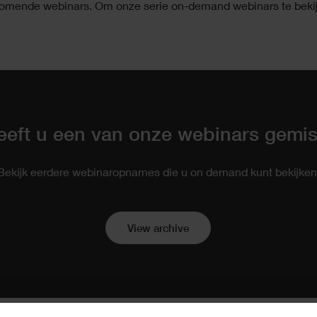
komende webinars. Om onze serie on-demand webinars te bekijke
eeft u een van onze webinars gemis
Bekijk eerdere webinaropnames die u on demand kunt bekijken
View archive