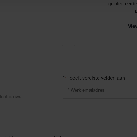
geïntegreerde 
p
Vie
"
" geeft vereiste velden aan
*
Email
address
oductnieuws
*