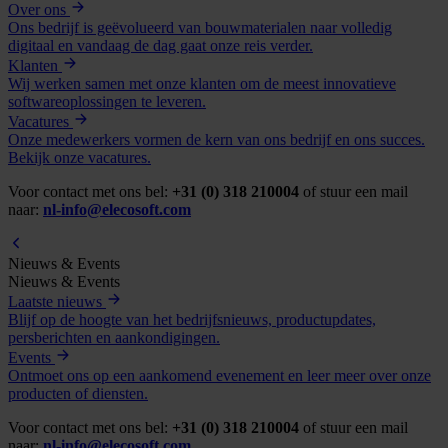
Over ons
Ons bedrijf is geëvolueerd van bouwmaterialen naar volledig
digitaal en vandaag de dag gaat onze reis verder.
Klanten
Wij werken samen met onze klanten om de meest innovatieve
softwareoplossingen te leveren.
Vacatures
Onze medewerkers vormen de kern van ons bedrijf en ons succes.
Bekijk onze vacatures.
Voor contact met ons bel:
+31 (0) 318 210004
of stuur een mail
naar:
nl-info@elecosoft.com
Nieuws & Events
Nieuws & Events
Laatste nieuws
Blijf op de hoogte van het bedrijfsnieuws, productupdates,
persberichten en aankondigingen.
Events
Ontmoet ons op een aankomend evenement en leer meer over onze
producten of diensten.
Voor contact met ons bel:
+31 (0) 318 210004
of stuur een mail
naar:
nl-info@elecosoft.com