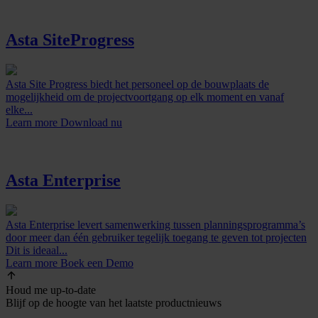
Asta SiteProgress
Asta Site Progress biedt het personeel op de bouwplaats de
mogelijkheid om de projectvoortgang op elk moment en vanaf
elke...
Learn more
Download nu
Asta Enterprise
Asta Enterprise levert samenwerking tussen planningsprogramma’s
door meer dan één gebruiker tegelijk toegang te geven tot projecten
Dit is ideaal...
Learn more
Boek een Demo
Houd me up-to-date
Blijf op de hoogte van het laatste productnieuws