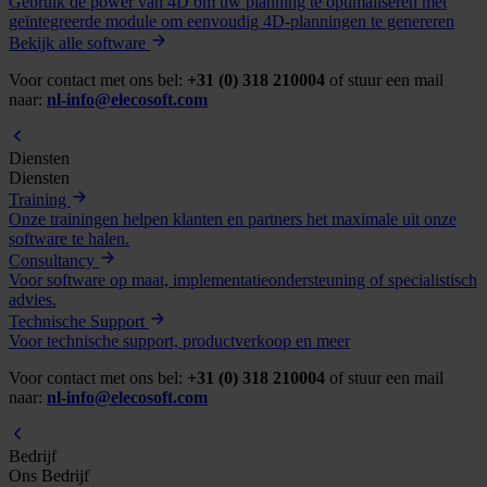
Gebruik de power van 4D om uw planning te optimaliseren met
geïntegreerde module om eenvoudig 4D-planningen te genereren
Bekijk alle software
Voor contact met ons bel:
+31 (0) 318 210004
of stuur een mail
naar:
nl-info@elecosoft.com
Diensten
Diensten
Training
Onze trainingen helpen klanten en partners het maximale uit onze
software te halen.
Consultancy
Voor software op maat, implementatieondersteuning of specialistisch
advies.
Technische Support
Voor technische support, productverkoop en meer
Voor contact met ons bel:
+31 (0) 318 210004
of stuur een mail
naar:
nl-info@elecosoft.com
Bedrijf
Ons Bedrijf