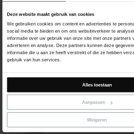
Deze website maakt gebruik van cookies
We gebruiken cookies om content en advertenties te persona
Asta Powerproject 4D
social media te bieden en om ons websiteverkeer te analyse
informatie over uw gebruik van onze site met onze partners 
adverteren en analyse. Deze partners kunnen deze gegeve
Overzicht
informatie die u aan ze heeft verstrekt of die ze hebben ver
Products
gebruik van hun services.
Asta Powerproject
Asta Connect
Business Intelligence
Asta Vision
Asta Powerproject 4D
Alles toestaan
Asta Enterprise
Asta SiteProgress
Leren & Support
Aanpassen
Boek een Demo
Weigeren
Overzicht
Products
Products