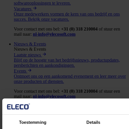
softwareoplossingen te leveren.
Vacatures
Onze medewerkers vormen de kern van ons bedrijf en ons
succes. Bekijk onze vacatures.
Voor contact met ons bel:
+31 (0) 318 210004
of stuur een
mail naar:
nl-info@elecosoft.com
Nieuws & Events
Nieuws & Events
Laatste nieuws
Blijf op de hoogte van het bedrijfsnieuws, productupdates,
persberichten en aankondigingen.
Events
Ontmoet ons op een aankomend evenement en leer meer over
onze producten of diensten.
Voor contact met ons bel:
+31 (0) 318 210004
of stuur een
mail naar:
nl-info@elecosoft.com
Webinars
Stel uw vraag!
Trial Powerproject
Toestemming
Details
Teamviewer