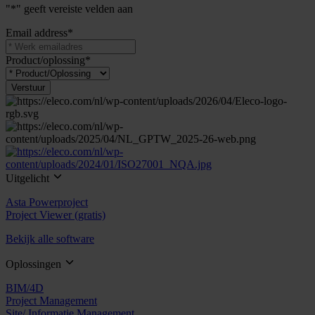
"
*
" geeft vereiste velden aan
Email address
*
Product/oplossing
*
Uitgelicht
Asta Powerproject
Project Viewer (gratis)
Bekijk alle software
Oplossingen
BIM/4D
Project Management
Site/ Informatie Management