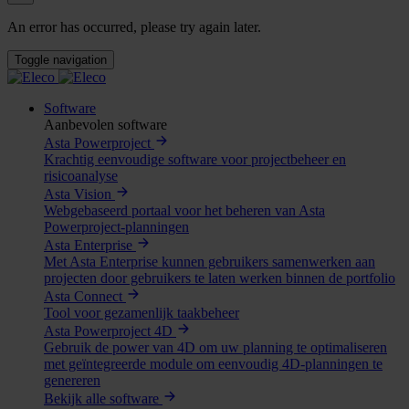
An error has occurred, please try again later.
Toggle navigation
Software
Aanbevolen software
Asta Powerproject
Krachtig eenvoudige software voor projectbeheer en
risicoanalyse
Asta Vision
Webgebaseerd portaal voor het beheren van Asta
Powerproject-planningen
Asta Enterprise
Met Asta Enterprise kunnen gebruikers samenwerken aan
projecten door gebruikers te laten werken binnen de portfolio
Asta Connect
Tool voor gezamenlijk taakbeheer
Asta Powerproject 4D
Gebruik de power van 4D om uw planning te optimaliseren
met geïntegreerde module om eenvoudig 4D-planningen te
genereren
Bekijk alle software