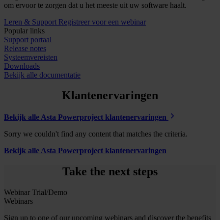
om ervoor te zorgen dat u het meeste uit uw software haalt.
Leren & Support
Registreer voor een webinar
Popular links
Support portaal
Release notes
Systeemvereisten
Downloads
Bekijk alle documentatie
Klantenervaringen
Bekijk alle Asta Powerproject klantenervaringen
Sorry we couldn't find any content that matches the criteria.
Bekijk alle Asta Powerproject klantenervaringen
Take the next steps
Webinar
Trial/Demo
Webinars
Sign up to one of our upcoming webinars and discover the benefits