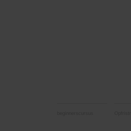
beginnerscursus
Opfrist