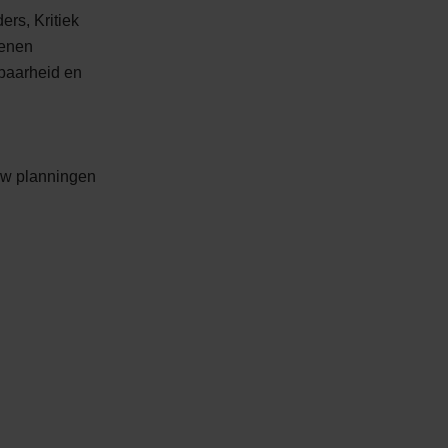
ers, Kritiek
kenen
baarheid en
uw planningen
kennis