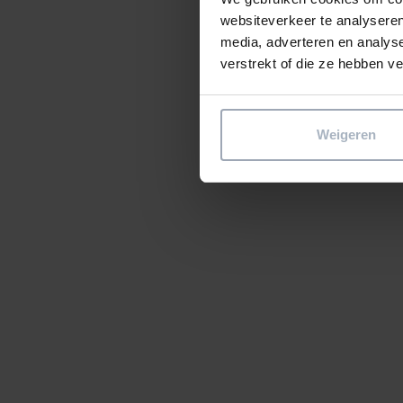
websiteverkeer te analyseren
media, adverteren en analys
verstrekt of die ze hebben v
Weigeren
Tijdens onze 1-daagse 4D/BIM training le
alles wat te maken heeft met 4D plannen 