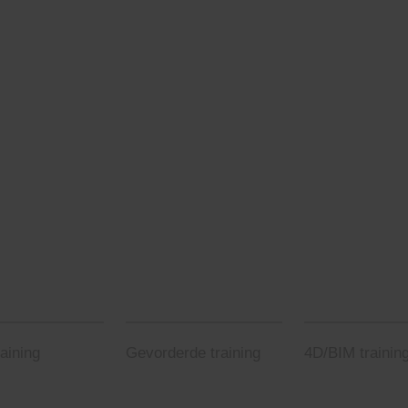
Pr
Ka
Ta
Pl
li
Ka
Co
Vo
Af
raining
Gevorderde training
4D/BIM trainin