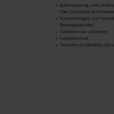
Balkenplanning, Links, Kalend
Pad, Constraints en Herbere
Kleurcoderingen, voor herken
filtermogelijkheden
Groeperen van activiteiten
Kalenderschaal
Verfraaien en Afdrukken van 
In slechts een halve dag frissen wij je 