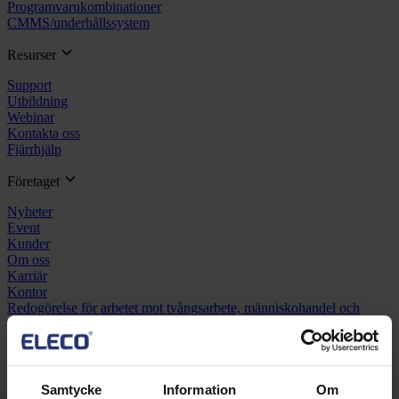
Programvarukombinationer
CMMS/underhållssystem
Resurser
Support
Utbildning
Webinar
Kontakta oss
Fjärrhjälp
Företaget
Nyheter
Event
Kunder
Om oss
Karriär
Kontor
Redogörelse för arbetet mot tvångsarbete, människohandel och
arbetskraftsexploatering
Samtycke
Information
Om