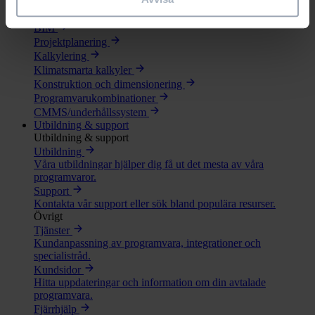
Se alla programvaror
Lösningar
BIM
Projektplanering
Kalkylering
Klimatsmarta kalkyler
Konstruktion och dimensionering
Programvarukombinationer
CMMS/underhållssystem
Utbildning & support
Utbildning & support
Utbildning
Våra utbildningar hjälper dig få ut det mesta av våra
programvaror.
Support
Kontakta vår support eller sök bland populära resurser.
Övrigt
Tjänster
Kundanpassning av programvara, integrationer och
specialistråd.
Kundsidor
Hitta uppdateringar och information om din avtalade
programvara.
Fjärrhjälp