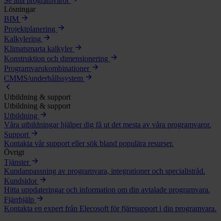
Se alla programvaror
Lösningar
BIM
Projektplanering
Kalkylering
Klimatsmarta kalkyler
Konstruktion och dimensionering
Programvarukombinationer
CMMS/underhållssystem
Utbildning & support
Utbildning & support
Utbildning
Våra utbildningar hjälper dig få ut det mesta av våra programvaror.
Support
Kontakta vår support eller sök bland populära resurser.
Övrigt
Tjänster
Kundanpassning av programvara, integrationer och specialistråd.
Kundsidor
Hitta uppdateringar och information om din avtalade programvara.
Fjärrhjälp
Kontakta en expert från Elecosoft för fjärrsupport i din programvara.