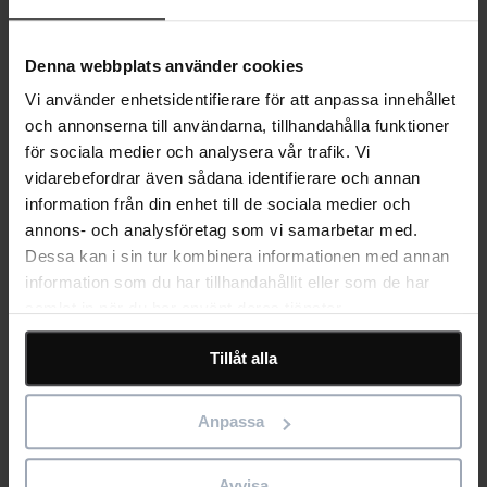
© 2026 Eleco
Allmänna villkor
Integritetspolicy
Cookiepolicy
Denna webbplats använder cookies
Vi använder enhetsidentifierare för att anpassa innehållet
och annonserna till användarna, tillhandahålla funktioner
An error has occurred, please try again later.
för sociala medier och analysera vår trafik. Vi
Toggle navigation
vidarebefordrar även sådana identifierare och annan
information från din enhet till de sociala medier och
Programvaror
annons- och analysföretag som vi samarbetar med.
Populära programvaror
Dessa kan i sin tur kombinera informationen med annan
Bidcon
information som du har tillhandahållit eller som de har
Byggbranschens kalkylprogram för projekt av alla storlekar.
Asta Powerproject
samlat in när du har använt deras tjänster.
Kraftfull och enkel programvara för planering och
projekstyrning.
Tillåt alla
Staircon
CAD/CAM programvara för design och tillverkning av
trappor.
Anpassa
Statcon
Effektiv dimensionering av balkar, pelare och laskförband i trä
och stål.
Avvisa