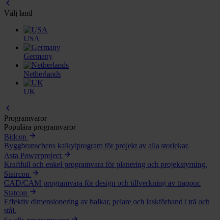
Välj land
USA
Germany
Netherlands
UK
Programvaror
Populära programvaror
Bidcon
Byggbranschens kalkylprogram för projekt av alla storlekar.
Asta Powerproject
Kraftfull och enkel programvara för planering och projekstyrning.
Staircon
CAD/CAM programvara för design och tillverkning av trappor.
Statcon
Effektiv dimensionering av balkar, pelare och laskförband i trä och
stål.