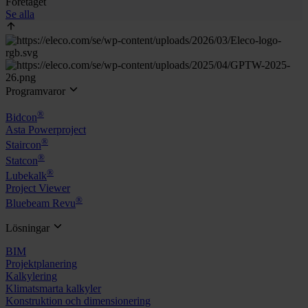
Företaget
Se alla
Programvaror
®
Bidcon
Asta Powerproject
®
Staircon
®
Statcon
®
Lubekalk
Project Viewer
®
Bluebeam Revu
Lösningar
BIM
Projektplanering
Kalkylering
Klimatsmarta kalkyler
Konstruktion och dimensionering