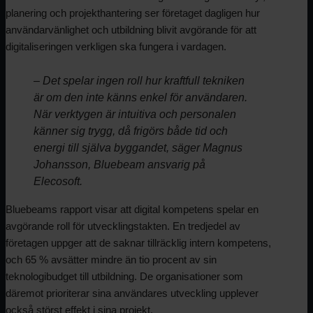
planering och projekthantering ser företaget dagligen hur
användarvänlighet och utbildning blivit avgörande för att
digitaliseringen verkligen ska fungera i vardagen.
– Det spelar ingen roll hur kraftfull tekniken
är om den inte känns enkel för användaren.
När verktygen är intuitiva och personalen
känner sig trygg, då frigörs både tid och
energi till själva byggandet, säger Magnus
Johansson, Bluebeam ansvarig på
Elecosoft.
Bluebeams rapport visar att digital kompetens spelar en
avgörande roll för utvecklingstakten. En tredjedel av
företagen uppger att de saknar tillräcklig intern kompetens,
och 65 % avsätter mindre än tio procent av sin
teknologibudget till utbildning. De organisationer som
däremot prioriterar sina användares utveckling upplever
också störst effekt i sina projekt.