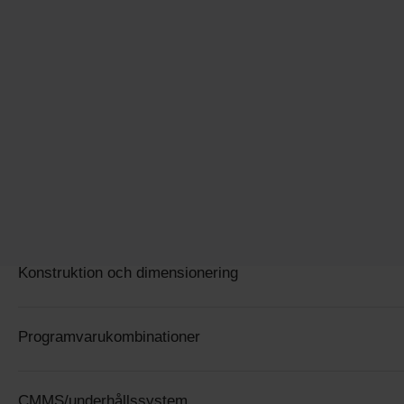
Fjärrhjälp
BIM
Projektplanering
Kontakta oss
+46 (0)10-130 87 00
Kalkylering
Klimatsmarta kalkyler
Konstruktion och dimensionering
Programvarukombinationer
CMMS/underhållssystem