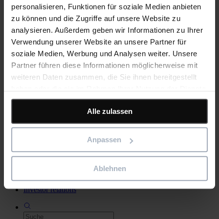
personalisieren, Funktionen für soziale Medien anbieten
Für individuelle Softwarelösungen,
Implementierungsunterstützung oder Expertenberatung.
zu können und die Zugriffe auf unsere Website zu
Technischer Support
analysieren. Außerdem geben wir Informationen zu Ihrer
Für technischen Support, Vertrieb und mehr
Verwendung unserer Website an unsere Partner für
Unternehmen
Unternehmen
soziale Medien, Werbung und Analysen weiter. Unsere
Über uns
Partner führen diese Informationen möglicherweise mit
Unser Unternehmen hat sich von Baustoffen vollständig auf
weiteren Daten zusammen, die Sie ihnen bereitgestellt
digitale Lösungen verlagert, und dieser Weg geht weiter.
haben oder die sie im Rahmen Ihrer Nutzung der Dienste
Kunden
Gemeinsam mit unseren Kunden entwickeln wir die
gesammelt haben.
innovativsten Softwarelösungen.
Alle zulassen
Karriere
Unsere Mitarbeiter sind das Herz unseres Unternehmens und
unseres Erfolgs. Entdecken Sie unsere Stellenangebote.
Anpassen
Bleiben Sie auf dem Laufenden
Ablehnen
Neuigkeiten & Veranstaltungen
Investor relations