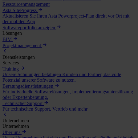
Ressourcenmanagement
Asta SiteProgress
Aktualisieren Sie Ihren Asta Powerproject-Plan direkt vor Ort mit
der mobilen App
Softwareportfolio anzeigen
Lösungen
BIM
Projektmanagement
Dienstleistungen
Services
Training
Unsere Schulungen befähigen Kunden und Partner, das volle
Potenzial unserer Software zu nutzen.
Beratungsdienstleistungen
Für individuelle Softwarelösungen, Implementierungsunterstützung
oder Expertenberatung.
Technischer Support
Für technischen Support, Vertrieb und mehr
Unternehmen
Unternehmen
Über uns
Unser Unternehmen hat sich von Baustoffen vollständig auf digitale