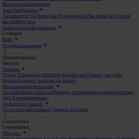
Ressourcenmanagement
Asta SiteProgress
Aktualisieren Sie Ihren Asta Powerproject-Plan direkt vor Ort mit
der mobilen App
Softwareportfolio anzeigen
Lösungen
BIM
Projektmanagement
Dienstleistungen
Services
Training
Unsere Schulungen befähigen Kunden und Partner, das volle
Potenzial unserer Software zu nutzen.
Beratungsdienstleistungen
Für individuelle Softwarelösungen, Implementierungsunterstützung
oder Expertenberatung.
Technischer Support
Für technischen Support, Vertrieb und mehr
Unternehmen
Unternehmen
Über uns
Unser Unternehmen hat sich von Baustoffen vollständig auf digitale