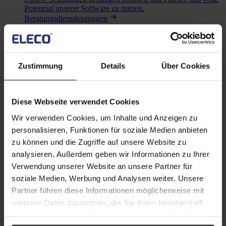
Potenzial unserer Software zu nutzen.
Beratungsdienstleistungen
Für individuelle Softwarelösungen,
Implementierungsunterstützung oder Expertenberatung.
Technischer Support
Für technischen Support, Vertrieb und mehr
Unternehmen
Zustimmung
Details
Über Cookies
Unternehmen
Über uns
Unser Unternehmen hat sich von Baustoffen vollständig auf
Diese Webseite verwendet Cookies
digitale Lösungen verlagert, und dieser Weg geht weiter.
Kunden
Wir verwenden Cookies, um Inhalte und Anzeigen zu
Gemeinsam mit unseren Kunden entwickeln wir die
personalisieren, Funktionen für soziale Medien anbieten
innovativsten Softwarelösungen.
Karriere
zu können und die Zugriffe auf unsere Website zu
Unsere Mitarbeiter sind das Herz unseres Unternehmens und
analysieren. Außerdem geben wir Informationen zu Ihrer
unseres Erfolgs. Entdecken Sie unsere Stellenangebote.
Verwendung unserer Website an unsere Partner für
Bleiben Sie auf dem Laufenden
soziale Medien, Werbung und Analysen weiter. Unsere
Partner führen diese Informationen möglicherweise mit
Neuigkeiten & Veranstaltungen
weiteren Daten zusammen, die Sie ihnen bereitgestellt
haben oder die sie im Rahmen Ihrer Nutzung der Dienste
Investor relations