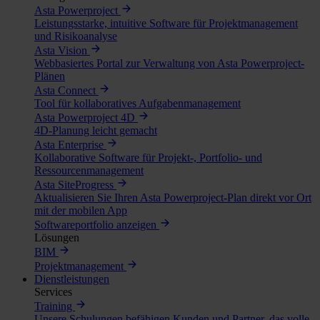
Asta Powerproject
Leistungsstarke, intuitive Software für Projektmanagement
und Risikoanalyse
Asta Vision
Webbasiertes Portal zur Verwaltung von Asta Powerproject-
Plänen
Asta Connect
Tool für kollaboratives Aufgabenmanagement
Asta Powerproject 4D
4D-Planung leicht gemacht
Asta Enterprise
Kollaborative Software für Projekt-, Portfolio- und
Ressourcenmanagement
Asta SiteProgress
Aktualisieren Sie Ihren Asta Powerproject-Plan direkt vor Ort
mit der mobilen App
Softwareportfolio anzeigen
Lösungen
BIM
Projektmanagement
Dienstleistungen
Services
Training
Unsere Schulungen befähigen Kunden und Partner, das volle