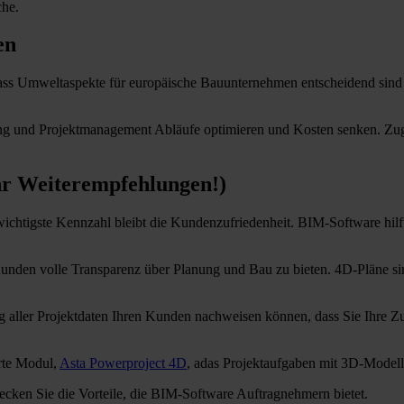
che.
en
dass Umweltaspekte für europäische Bauunternehmen entscheidend sind 
ung und Projektmanagement Abläufe optimieren und Kosten senken. Zug
hr Weiterempfehlungen!)
htigste Kennzahl bleibt die Kundenzufriedenheit. BIM-Software hilft,
nden volle Transparenz über Planung und Bau zu bieten. 4D-Pläne sin
ng aller Projektdaten Ihren Kunden nachweisen können, dass Sie Ihre Z
erte Modul,
Asta Powerproject 4D
, adas Projektaufgaben mit 3D-Model
cken Sie die Vorteile, die BIM-Software Auftragnehmern bietet.