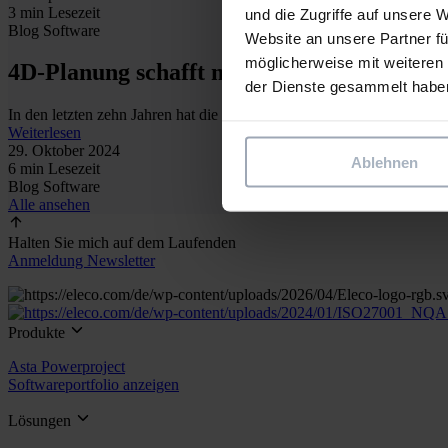
3 min Lesezeit
und die Zugriffe auf unsere 
Blog
Software
Website an unsere Partner fü
möglicherweise mit weiteren
4D-Planung schafft neuen Nutzen bei der
der Dienste gesammelt habe
In den letzten zehn Jahren hat die Digitalisierung die Baubranche sp
Weiterlesen
29. Oktober 2024
Ablehnen
6 min Lesezeit
Blog
Software
Alle ansehen
Halten Sie mich auf dem Laufenden
Anmeldung Newsletter
Produkte
Asta Powerproject
Softwareportfolio anzeigen
Lösungen