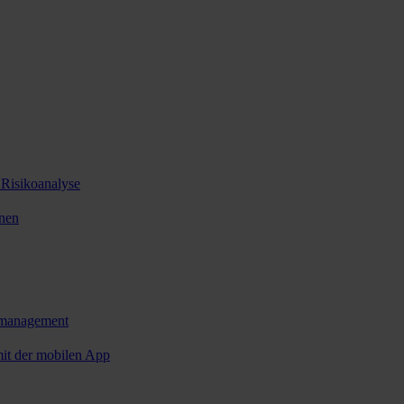
 Risikoanalyse
änen
enmanagement
mit der mobilen App