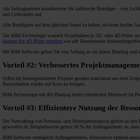
Als Auftragnehmer koordinieren Sie zahlreiche Beteiligte – von Arc
und Lieferanten auf.
Alle Beteiligten auf dem gleichen Stand zu halten, ist keine leichte 
Die BIM-Technologie wandelt Projektdaten in 3D- oder 4D-Pläne um 
können Sie 4D-Pläne erstellen
,wie alle Bauelemente ineinandergreife
Mit BIM-Software geben Sie von Anfang an ein klares Briefing und ste
Vorteil #2: Verbessertes Projektmanageme
Selbst die bestorganisierten Projekte geraten manchmal aus dem Zeit
Bauvorhaben wieder auf Kurs zu bringen.
BIM-Technologie mit 4D-Planung bietet erheblichen Mehrwert im Projek
Vorteil #3: Effizientere Nutzung der Ress
Die Verwaltung von Personal- und Materialressourcen gehört zu den
geworden ist. Beispielsweise geben 90 % der Auftragnehmer an, dass 
BIM-Software ermöglicht Auftragnehmern, Ressourcen optimal auszusc