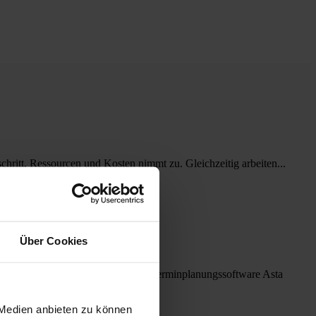
hritt, Ressourcen und Kosten nimmt zu. Gleichzeitig arbeiten...
Über Cookies
etzt
tionslösung mydocma RP an unsere Terminplanungssoftware Asta
 Medien anbieten zu können