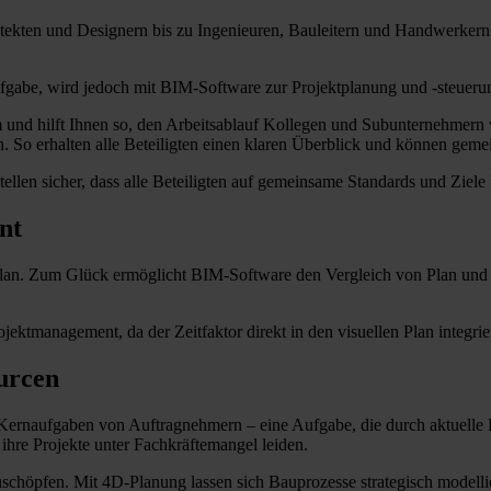
hitekten und Designern bis zu Ingenieuren, Bauleitern und Handwerker
Aufgabe, wird jedoch mit BIM-Software zur Projektplanung und -steuerun
und hilft Ihnen so, den Arbeitsablauf Kollegen und Subunternehmern
n. So erhalten alle Beteiligten einen klaren Überblick und können gem
llen sicher, dass alle Beteiligten auf gemeinsame Standards und Ziele 
nt
plan. Zum Glück ermöglicht BIM-Software den Vergleich von Plan und I
tmanagement, da der Zeitfaktor direkt in den visuellen Plan integriert
ourcen
 Kernaufgaben von Auftragnehmern – eine Aufgabe, die durch aktuelle
ihre Projekte unter Fachkräftemangel leiden.
höpfen. Mit 4D-Planung lassen sich Bauprozesse strategisch modellie