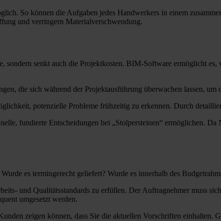
öglich. So können die Aufgaben jedes Handwerkers in einem zusammenh
affung und verringern Materialverschwendung.
le, sondern senkt auch die Projektkosten. BIM-Software ermöglicht es
zungen, die sich während der Projektausführung überwachen lassen, um
glichkeit, potenzielle Probleme frühzeitig zu erkennen. Durch detailli
hnelle, fundierte Entscheidungen bei „Stolpersteinen“ ermöglichen. D
 Wurde es termingerecht geliefert? Wurde es innerhalb des Budgetrahm
erheits- und Qualitätsstandards zu erfüllen. Der Auftragnehmer muss si
equent umgesetzt werden.
den zeigen können, dass Sie die aktuellen Vorschriften einhalten. Glei