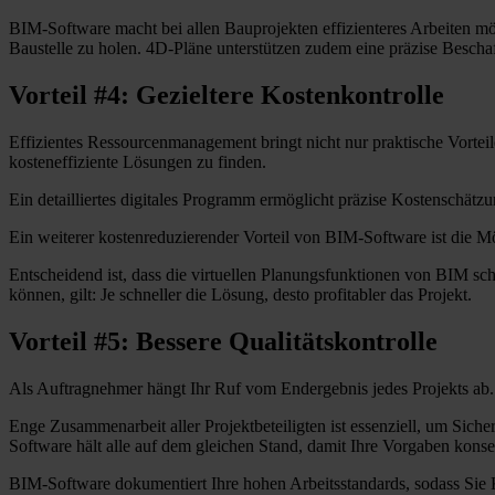
BIM-Software macht bei allen Bauprojekten effizienteres Arbeiten m
Baustelle zu holen. 4D-Pläne unterstützen zudem eine präzise Besch
Vorteil #4: Gezieltere Kostenkontrolle
Effizientes Ressourcenmanagement bringt nicht nur praktische Vortei
kosteneffiziente Lösungen zu finden.
Ein detailliertes digitales Programm ermöglicht präzise Kostenschät
Ein weiterer kostenreduzierender Vorteil von BIM-Software ist die Mö
Entscheidend ist, dass die virtuellen Planungsfunktionen von BIM sc
können, gilt: Je schneller die Lösung, desto profitabler das Projekt.
Vorteil #5: Bessere Qualitätskontrolle
Als Auftragnehmer hängt Ihr Ruf vom Endergebnis jedes Projekts ab.
Enge Zusammenarbeit aller Projektbeteiligten ist essenziell, um Sich
Software hält alle auf dem gleichen Stand, damit Ihre Vorgaben kons
BIM-Software dokumentiert Ihre hohen Arbeitsstandards, sodass Sie Kun