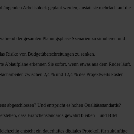
ängenden Arbeitsblock geplant werden, anstatt sie mehrfach auf die
, während der gesamten Planungsphase Szenarien zu simulieren und
 das Risiko von Budgetüberschreitungen zu senken.
erte Ablaufpläne erkennen Sie sofort, wenn etwas aus dem Ruder läuft.
a Nacharbeiten zwischen 2,4 % und 12,4 % des Projektwerts kosten
ens abgeschlossen? Und entspricht es hohen Qualitätsstandards?
cherstellen, dass Branchenstandards gewahrt bleiben – und BIM-
chzeitig entsteht ein dauerhaftes digitales Protokoll für zukünftige