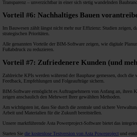
Transparenz – unverzichtbar in einer sich stetig wandelnden Baubran
Vorteil #6: Nachhaltiges Bauen vorantreib
Im Bauwesen zählt längst nicht mehr nur Effizienz: Studien zeigen, 
strategischen Prioritäten.
Alle genannten Vorteile der BIM-Software zeigen, wie digitale Plan
Fußabdruck zu reduzieren.
Vorteil #7: Zufriedenere Kunden (und me
Zahlreiche KPIs werden während der Bauphase gemessen, doch die wic
Feedback, Empfehlungen und Folgeaufträge sichern.
BIM-Software ermöglicht es Auftragnehmern von Anfang an, ihren Ku
zeigen anschaulich den Mehrwert Ihrer gewählten Methoden.
Am wichtigsten ist, dass Sie durch die zentrale und sichere Verwaltu
Arbeit und Materialien für die Zukunft bereitstellen.
Unsere marktführende Asta Powerproject-Software bietet das integri
Starten Sie
die kostenlose Testversion von Asta Poweproject
und entde