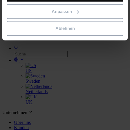
Unsere Mitarbeiter sind das Herz unseres Unternehmens und
unseres Erfolgs. Entdecken Sie unsere Stellenangebote.
Bleiben Sie auf dem Laufenden
Anpassen
Neuigkeiten & Veranstaltungen
Ablehnen
Investor relations
US
Sweden
Netherlands
UK
Unternehmen
Über uns
Kunden