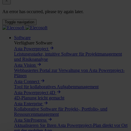
Skellefteå
Storgatan 40, SE-931 31 Skellefteå, Sverige
An error has occurred, please try again later.
Mon - Fri 8:00am until 5.30pm
+46 (0) 10-130 87 00
Toggle navigation
Karlsruhe
Software
Egon-Eiermann-Allee 8 76187 Karlsruhe Baden-
Verfügbare Software
Württemberg Deutschland
Mon - Fri 8:00am until 5:00pm
Asta Powerproject
Leistungsstarke, intuitive Software für Projektmanagement
+49 721 9525-0
und Risikoanalyse
Asta Vision
Veenendaal
Webbasiertes Portal zur Verwaltung von Asta Powerproject-
Vendelier 71B, 3905 PD Veenendaal, Nederland
Plänen
Mon - Fri 8:30am until 5:30pm
Asta Connect
+31 (0) 318 21 000 4
Tool für kollaboratives Aufgabenmanagement
Asta Powerproject 4D
Gent
4D-Planung leicht gemacht
Asta Enterprise
Ampla House Coupure Rechts 88, B-9000 Gent, België
Kollaborative Software für Projekt-, Portfolio- und
Mon - Fri 8:30am until 5:30pm
Ressourcenmanagement
+32 9 220 95 97
Asta SiteProgress
Aktualisieren Sie Ihren Asta Powerproject-Plan direkt vor Ort
League City , TX
mit der mobilen App