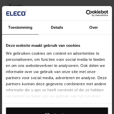
Functie
Toestemming
Details
Over
Telefoon
Deze website maakt gebruik van cookies
We gebruiken cookies om content en advertenties te
Land
*
personaliseren, om functies voor social media te bieden
en om ons websiteverkeer te analyseren. Ook delen we
Nederland
informatie over uw gebruik van onze site met onze
partners voor social media, adverteren en analyse. Deze
Welke planningssoftware gebruikt u nu?
partners kunnen deze gegevens combineren met andere
informatie die u aan ze heeft verstrekt of die ze hebben
Selecteer uit de lijst
verzameld op basis van uw gebruik van hun services.
Waar/hoe heeft u van ons gehoord?
Selecteer uit de lijst