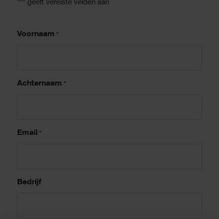
"
" geeft vereiste velden aan
*
Voornaam
*
Achternaam
*
Email
*
Bedrijf