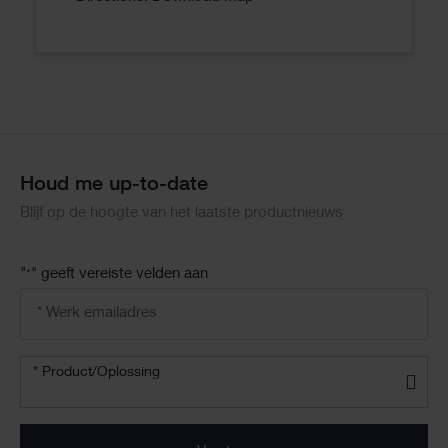
Houd me up-to-date
Blijf op de hoogte van het laatste productnieuws
"
" geeft vereiste velden aan
*
Email
address
*
Product/oplossing
* Product/Oplossing
*