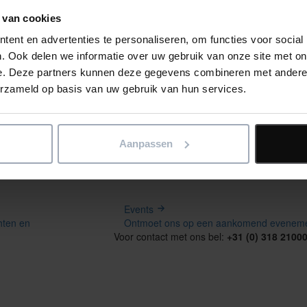
 van cookies
Consultancy
ent en advertenties te personaliseren, om functies voor social
Voor software op maat, implementatieondersteuning of
. Ook delen we informatie over uw gebruik van onze site met on
specialistisch advies.
nl-info@elecosoft.com
e. Deze partners kunnen deze gegevens combineren met andere i
erzameld op basis van uw gebruik van hun services.
Klanten
Wij werken samen met onze klanten om de meest innovatieve
Aanpassen
softwareoplossingen te leveren.
nl-info@elecosoft.com
Events
hten en
Ontmoet ons op een aankomend evenement
Voor contact met ons bel:
+31 (0) 318 2100