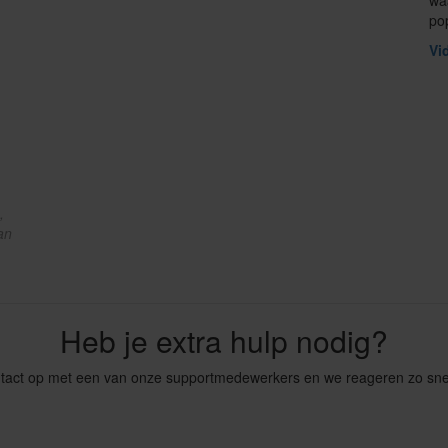
waa
po
Vi
,
an
Heb je extra hulp nodig?
act op met een van onze supportmedewerkers en we reageren zo snel