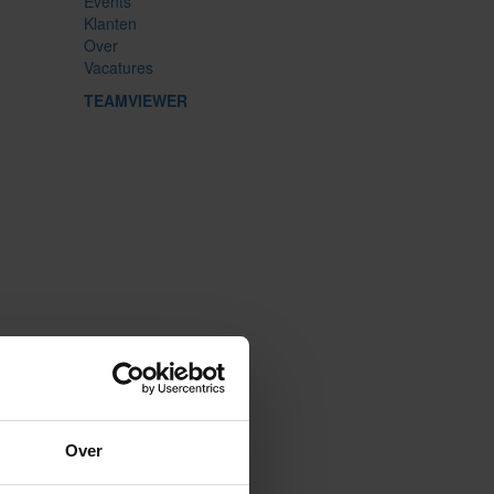
Events
Klanten
Over
Vacatures
TEAMVIEWER
Over