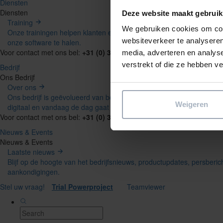
Diensten
Diensten
Deze website maakt gebruik
Training
We gebruiken cookies om cont
Onze trainingen helpen klanten en partners het maximale uit
websiteverkeer te analyseren
onze software te halen.
Voor contact met ons bel:
+31 (0) 318 210004
of stuur een mail naar:
media, adverteren en analys
verstrekt of die ze hebben v
Bedrijf
Ons Bedrijf
Over ons
Ons bedrijf is geëvolueerd van bouwmaterialen naar volledig
Weigeren
digitaal en vandaag de dag gaat onze reis verder.
Voor contact met ons bel:
+31 (0) 318 210004
of stuur een mail naar:
Nieuws & Events
Nieuws & Events
Laatste nieuws
Blijf op de hoogte van het bedrijfsnieuws, productupdates, persberic
aankondigingen.
Stel uw vraag!
Trial Powerproject
Teamviewer