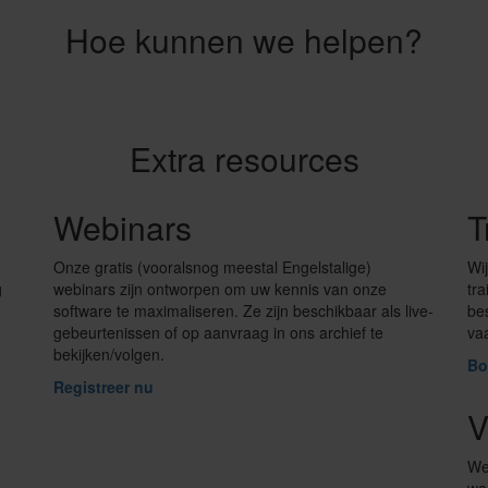
Hoe kunnen we helpen?
Extra resources
Webinars
T
Onze gratis (vooralsnog meestal Engelstalige)
Wi
g
webinars zijn ontworpen om uw kennis van onze
tra
software te maximaliseren. Ze zijn beschikbaar als live-
be
gebeurtenissen of op aanvraag in ons archief te
va
bekijken/volgen.
Bo
Registreer nu
V
We