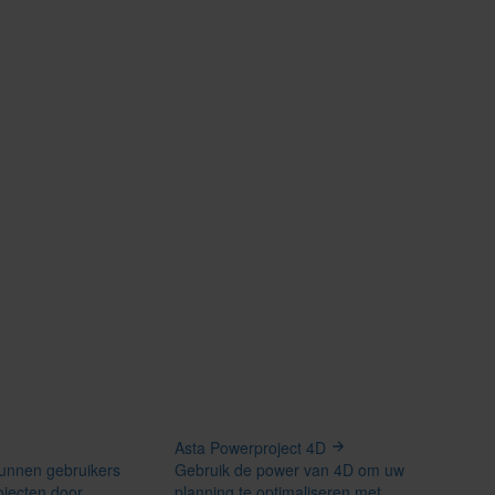
Asta Powerproject 4D
kunnen gebruikers
Gebruik de power van 4D om uw
jecten door
planning te optimaliseren met