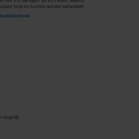
rmee u in uw eigen tijd kunt leren, waarbij
pulaire tools en functies worden behandeld.
deobibliotheek
 mogelijk.