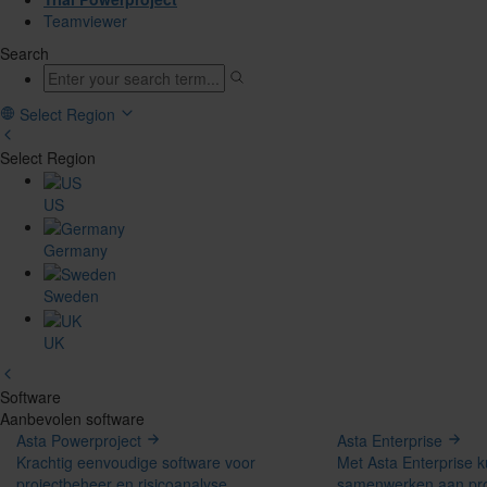
Teamviewer
Search
Select Region
Select Region
US
Germany
Sweden
UK
Software
Aanbevolen software
Asta Powerproject
Asta Enterprise
Krachtig eenvoudige software voor
Met Asta Enterprise 
projectbeheer en risicoanalyse
samenwerken aan pro