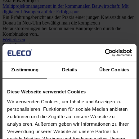
Asta Powerproject
Multiprojektmanagement in der kommunalen Bauwirtschaft: Mit
digitalen Lösungen auf der Erfolgsspur
Ein Erfahrungsbericht aus der Praxis einer jungen Kreisstadt an der
Donau In Neu-Ulm bewältigt man die komplexen
Herausforderungen bei kommunalen Bauprojekten durch die
Kombination von...
Weiterlesen
7 min Lesezeit
®
Asta Powerproject
Alle anzeigen
Halten Sie mich auf dem Laufenden
Zustimmung
Details
Über Cookies
Anmeldung Newsletter
Diese Webseite verwendet Cookies
Wir verwenden Cookies, um Inhalte und Anzeigen zu
Produkte
personalisieren, Funktionen für soziale Medien anbieten
zu können und die Zugriffe auf unsere Website zu
Asta Powerproject
analysieren. Außerdem geben wir Informationen zu Ihrer
Softwareportfolio anzeigen
Verwendung unserer Website an unsere Partner für
Lösungen
soziale Medien, Werbung und Analysen weiter. Unsere