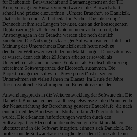
für Baubetrieb, Bauwirtschaft und Baumanagement an der TH
Köln, vermag den Einsatz von Software in der Bauwirtschaft
schnell und präzise einzuordnen. „Unsere Branche“, so Danielzik,
„hat sicherlich noch Aufholbedarf in Sachen Digitalisierung.“
Dennoch ist ihm seit Langem bewusst, dass an der konsequenten
Digitalisierung letztlich kein Unternehmen vorbeikommt; die
Anstrengungen in der Branche werden also noch deutlich
zunehmen. Die Nutzung erstklassiger Softwarelösungen führt nach
Meinung des Unternehmers Danielzik auch heute noch zu
deutlichen Wettbewerbsvorteilen im Markt. Jürgen Danielzik muss
es wissen, denn seit über 20 Jahren arbeitet er sowohl als
Unternehmer als auch in seiner Funktion als Hochschullehrer eng
mit seinem Softwarepartner, der Elecosoft, zusammen. Die
Projektmanagementsoftware „Powerproject“ ist in seinem
Unternehmen seit vielen Jahren im Einsatz. Im Laufe der Jahre
flossen zahlreiche Erfahrungen und Erkenntnisse aus der
Anwendungspraxis in die Weiterentwicklung der Software ein. Die
Danielzik Baumanagement zählt beispielsweise zu den Pionieren bei
der Neuausrichtung der Berechnung gestörter Bauabläufe, die nach
einem Urteil des Bundesgerichtshofs im Jahr 2005 erforderlich
wurde. Die erkannten Anforderungen wurden durch den
Softwarepartner Elecosoft in die notwendigen Funktionalitäten
übersetzt und in die Software integriert, erinnert sich Danielzik. Die
professionelle Softwarebasis ermöglichte es dem Danielzik Team