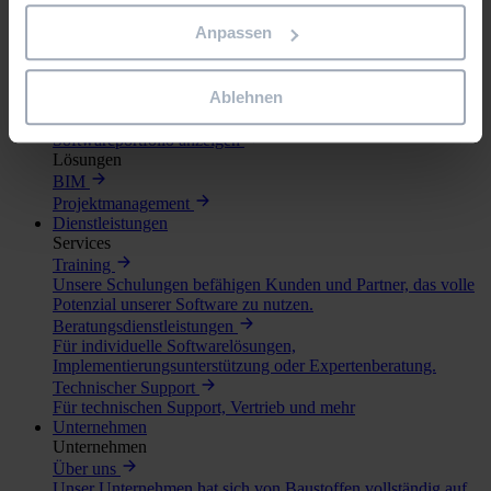
Asta Enterprise
Anpassen
Kollaborative Software für Projekt-, Portfolio- und
Ressourcenmanagement
Asta SiteProgress
Ablehnen
Aktualisieren Sie Ihren Asta Powerproject-Plan direkt vor Ort
mit der mobilen App
Softwareportfolio anzeigen
Lösungen
BIM
Projektmanagement
Dienstleistungen
Services
Training
Unsere Schulungen befähigen Kunden und Partner, das volle
Potenzial unserer Software zu nutzen.
Beratungsdienstleistungen
Für individuelle Softwarelösungen,
Implementierungsunterstützung oder Expertenberatung.
Technischer Support
Für technischen Support, Vertrieb und mehr
Unternehmen
Unternehmen
Über uns
Unser Unternehmen hat sich von Baustoffen vollständig auf