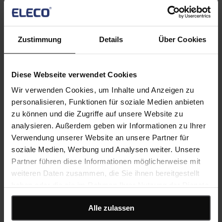
© 2026 Asta Development GmbH trading as Eleco
Zustimmung
Details
Über Cookies
Geschäftsbedingungen
Datenschutzerklärug
Cookie-Richtlinie
An error has occurred, please try again later.
Diese Webseite verwendet Cookies
Wir verwenden Cookies, um Inhalte und Anzeigen zu
Toggle navigation
personalisieren, Funktionen für soziale Medien anbieten
zu können und die Zugriffe auf unsere Website zu
Software
analysieren. Außerdem geben wir Informationen zu Ihrer
Verfügbare Software
Asta Powerproject
Verwendung unserer Website an unsere Partner für
Leistungsstarke, intuitive Software für Projektmanagement
soziale Medien, Werbung und Analysen weiter. Unsere
und Risikoanalyse
Partner führen diese Informationen möglicherweise mit
Asta Vision
weiteren Daten zusammen, die Sie ihnen bereitgestellt
Webbasiertes Portal zur Verwaltung von Asta Powerproject-
Plänen
haben oder die sie im Rahmen Ihrer Nutzung der Dienste
Asta Connect
gesammelt haben.
Tool für kollaboratives Aufgabenmanagement
Alle zulassen
Asta Powerproject 4D
4D-Planung leicht gemacht