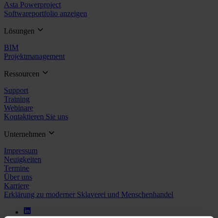
Asta Powerproject
Softwareportfolio anzeigen
Lösungen
BIM
Projektmanagement
Ressourcen
Support
Training
Webinare
Kontaktieren Sie uns
Unternehmen
Impressum
Neuigkeiten
Termine
Über uns
Karriere
Erklärung zu moderner Sklaverei und Menschenhandel