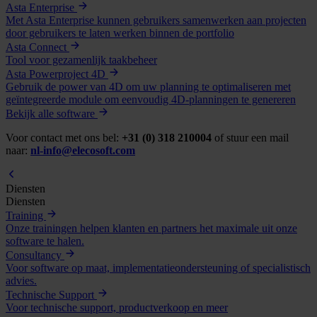
Asta Enterprise
Met Asta Enterprise kunnen gebruikers samenwerken aan projecten
door gebruikers te laten werken binnen de portfolio
Asta Connect
Tool voor gezamenlijk taakbeheer
Asta Powerproject 4D
Gebruik de power van 4D om uw planning te optimaliseren met
geïntegreerde module om eenvoudig 4D-planningen te genereren
Bekijk alle software
Voor contact met ons bel:
+31 (0) 318 210004
of stuur een mail
naar:
nl-info@elecosoft.com
Diensten
Diensten
Training
Onze trainingen helpen klanten en partners het maximale uit onze
software te halen.
Consultancy
Voor software op maat, implementatieondersteuning of specialistisch
advies.
Technische Support
Voor technische support, productverkoop en meer