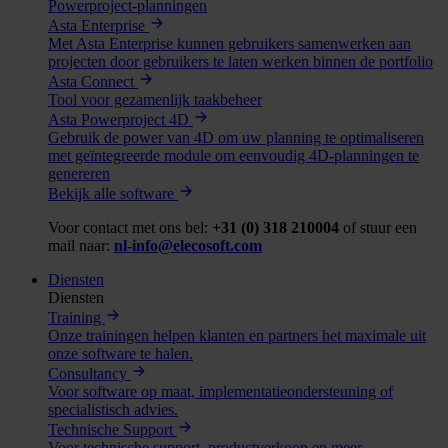
Powerproject-planningen
Asta Enterprise
Met Asta Enterprise kunnen gebruikers samenwerken aan
projecten door gebruikers te laten werken binnen de portfolio
Asta Connect
Tool voor gezamenlijk taakbeheer
Asta Powerproject 4D
Gebruik de power van 4D om uw planning te optimaliseren
met geïntegreerde module om eenvoudig 4D-planningen te
genereren
Bekijk alle software
Voor contact met ons bel:
+31 (0) 318 210004
of stuur een
mail naar:
nl-info@elecosoft.com
Diensten
Diensten
Training
Onze trainingen helpen klanten en partners het maximale uit
onze software te halen.
Consultancy
Voor software op maat, implementatieondersteuning of
specialistisch advies.
Technische Support
Voor technische support, productverkoop en meer