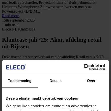
met Jeoffrey Schaeffer, Projectcoördinator Bedrijfsbureau bij
Heijmans Woningbouw Zuidwest over “werken met Asta
Powerproject 4D/BIM...
Read more
15th september 2025
1 min read
Eleco NL
Klantcases
Klantcase juli ’25: Akor, afdeling retail
uit Rijssen
Deze maand het succesverhaal van de afdeling Retail van AKOR
B.V. over hun werkwijze rondom de bouwplanningen in Asta
Powerproject. Linda Winkel (Projectleider Retail) neemt...
Read more
16th juli 2025
1 min read
Toestemming
Details
Over
Eleco NL
Klantcases
Klantcase juni ’25: Thunnissen
Deze website maakt gebruik van cookies
Heemstede
We gebruiken cookies om content en advertenties te