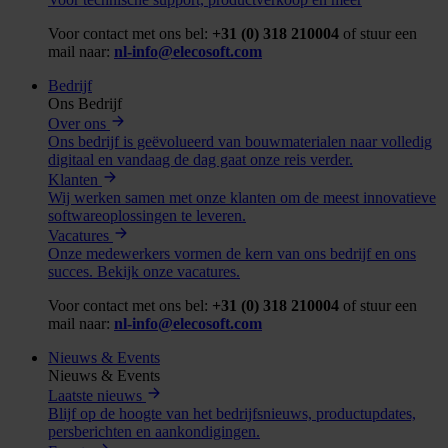
Voor contact met ons bel:
+31 (0) 318 210004
of stuur een
mail naar:
nl-info@elecosoft.com
Bedrijf
Ons Bedrijf
Over ons
Ons bedrijf is geëvolueerd van bouwmaterialen naar volledig
digitaal en vandaag de dag gaat onze reis verder.
Klanten
Wij werken samen met onze klanten om de meest innovatieve
softwareoplossingen te leveren.
Vacatures
Onze medewerkers vormen de kern van ons bedrijf en ons
succes. Bekijk onze vacatures.
Voor contact met ons bel:
+31 (0) 318 210004
of stuur een
mail naar:
nl-info@elecosoft.com
Nieuws & Events
Nieuws & Events
Laatste nieuws
Blijf op de hoogte van het bedrijfsnieuws, productupdates,
persberichten en aankondigingen.