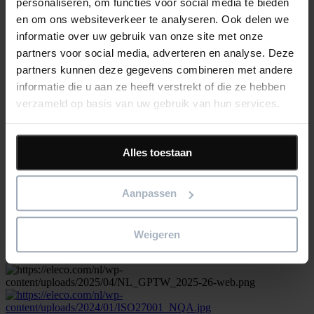
Ruim 100 jaar geleden legde de heer W. Thunnissen sr. de
personaliseren, om functies voor social media te bieden
fundamenten van het bedrijf. Van een timmerbedrijf is Thunnissen
en om ons websiteverkeer te analyseren. Ook delen we
Groep BV uitgegroeid tot een...
informatie over uw gebruik van onze site met onze
Read more
17th juni 2025
partners voor social media, adverteren en analyse. Deze
1 min read
partners kunnen deze gegevens combineren met andere
Eleco NL
Klantcases
informatie die u aan ze heeft verstrekt of die ze hebben
View all
verzameld op basis van uw gebruik van hun services.
Houd me up-to-date
Blijf op de hoogte van het laatste productnieuws
"
*
" geeft vereiste velden aan
Alles toestaan
Email address
*
Aanpassen
Product/oplossing
*
Weigeren