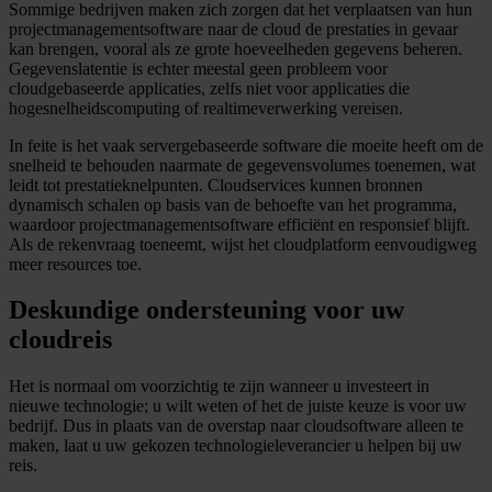
Sommige bedrijven maken zich zorgen dat het verplaatsen van hun
projectmanagementsoftware naar de cloud de prestaties in gevaar
kan brengen, vooral als ze grote hoeveelheden gegevens beheren.
Gegevenslatentie is echter meestal geen probleem voor
cloudgebaseerde applicaties, zelfs niet voor applicaties die
hogesnelheidscomputing of realtimeverwerking vereisen.
In feite is het vaak servergebaseerde software die moeite heeft om de
snelheid te behouden naarmate de gegevensvolumes toenemen, wat
leidt tot prestatieknelpunten. Cloudservices kunnen bronnen
dynamisch schalen op basis van de behoefte van het programma,
waardoor projectmanagementsoftware efficiënt en responsief blijft.
Als de rekenvraag toeneemt, wijst het cloudplatform eenvoudigweg
meer resources toe.
Deskundige ondersteuning voor uw
cloudreis
Het is normaal om voorzichtig te zijn wanneer u investeert in
nieuwe technologie; u wilt weten of het de juiste keuze is voor uw
bedrijf. Dus in plaats van de overstap naar cloudsoftware alleen te
maken, laat u uw gekozen technologieleverancier u helpen bij uw
reis.