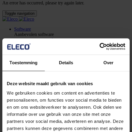
An error has occurred, please try again later.
Toggle navigation
Software
Aanbevolen software
Asta Powerproject
Krachtig eenvoudige software voor projectbeheer en
risicoanalyse
Asta Vision
Webgebaseerd portaal voor het beheren van Asta
Toestemming
Details
Over
Powerproject-planningen
Asta Enterprise
Met Asta Enterprise kunnen gebruikers samenwerken aan
Deze website maakt gebruik van cookies
projecten door gebruikers te laten werken binnen de portfolio
Asta Connect
We gebruiken cookies om content en advertenties te
Tool voor gezamenlijk taakbeheer
personaliseren, om functies voor social media te bieden
Asta Powerproject 4D
Gebruik de power van 4D om uw planning te optimaliseren
en om ons websiteverkeer te analyseren. Ook delen we
met geïntegreerde module om eenvoudig 4D-planningen te
informatie over uw gebruik van onze site met onze
genereren
partners voor social media, adverteren en analyse. Deze
Bekijk alle software
partners kunnen deze gegevens combineren met andere