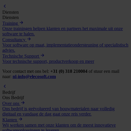
Diensten
Diensten
Training
Onze trainingen helpen klanten en partners het maximale uit onze
software te halen.
Consultancy
Voor software op maat, implementatieondersteuning of specialistisch
advies.
Technische Support
Voor technische support, productverkoop en meer
Voor contact met ons bel:
+31 (0) 318 210004
of stuur een mail
naar:
nl-info@elecosoft.com
Bedrijf
Ons Bedrijf
Over ons
Ons bedrijf is geëvolueerd van bouwmaterialen naar volledig
digitaal en vandaag de dag gaat onze reis verder.
Klanten
Wij werken samen met onze klanten om de meest innovatieve
softwareoplossingen te leveren.