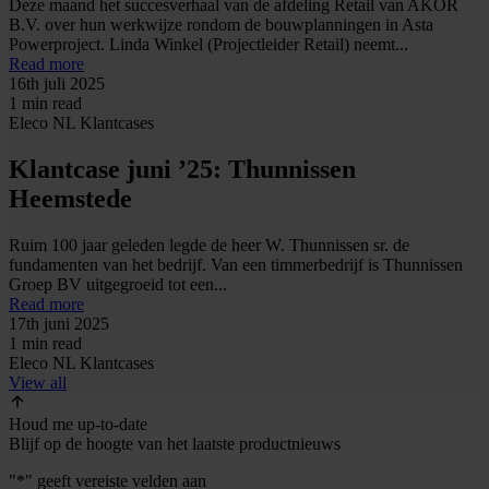
Deze maand het succesverhaal van de afdeling Retail van AKOR
B.V. over hun werkwijze rondom de bouwplanningen in Asta
Powerproject. Linda Winkel (Projectleider Retail) neemt...
Read more
16th juli 2025
1 min read
Eleco NL
Klantcases
Klantcase juni ’25: Thunnissen
Heemstede
Ruim 100 jaar geleden legde de heer W. Thunnissen sr. de
fundamenten van het bedrijf. Van een timmerbedrijf is Thunnissen
Groep BV uitgegroeid tot een...
Read more
17th juni 2025
1 min read
Eleco NL
Klantcases
View all
Houd me up-to-date
Blijf op de hoogte van het laatste productnieuws
"
*
" geeft vereiste velden aan