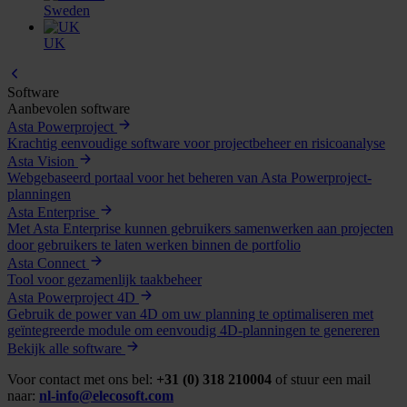
Sweden
UK
Software
Aanbevolen software
Asta Powerproject
Krachtig eenvoudige software voor projectbeheer en risicoanalyse
Asta Vision
Webgebaseerd portaal voor het beheren van Asta Powerproject-
planningen
Asta Enterprise
Met Asta Enterprise kunnen gebruikers samenwerken aan projecten
door gebruikers te laten werken binnen de portfolio
Asta Connect
Tool voor gezamenlijk taakbeheer
Asta Powerproject 4D
Gebruik de power van 4D om uw planning te optimaliseren met
geïntegreerde module om eenvoudig 4D-planningen te genereren
Bekijk alle software
Voor contact met ons bel:
+31 (0) 318 210004
of stuur een mail
naar:
nl-info@elecosoft.com