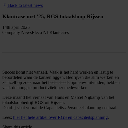
Back to latest news
Klantcase mrt ’25, RGS totaalsloop Rijssen
14th april 2025
Company News
Eleco NL
Klantcases
Succes komt niet vanzelf. Vaak is het hard werken en lastig te
beoordelen waar de kansen liggen. Bedrijven die slim werken en
zichzelf op zoek naar het beste steeds opnieuw uitvinden, hebben
vaak de hoogste productiviteit per medewerker.
Deze maand het verhaal van Hans en Marcel Nijkamp van het
totaalsloopbedrijf RGS uit Rijssen.
Daarbij staat vooral de Capaciteits-/Personeelsplanning centraal.
Lees:
hier het hele artikel over RGS en capaciteitsplanning
.
Share this article