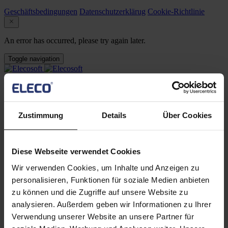
Geschäftsbedingungen
Datenschutzerklärug
Cookie-Richtlinie
An error has occurred, please try again later.
Toggle navigation
Software
Verfügbare Software
Asta Powerproject
Leistungsstarke, intuitive Software für Projektmanagement
Zustimmung
Details
Über Cookies
und Risikoanalyse
Asta Vision
Webbasiertes Portal zur Verwaltung von Asta Powerproject-
Diese Webseite verwendet Cookies
Plänen
Asta Connect
Wir verwenden Cookies, um Inhalte und Anzeigen zu
Tool für kollaboratives Aufgabenmanagement
personalisieren, Funktionen für soziale Medien anbieten
Asta Powerproject 4D
4D-Planung leicht gemacht
zu können und die Zugriffe auf unsere Website zu
Asta Enterprise
analysieren. Außerdem geben wir Informationen zu Ihrer
Kollaborative Software für Projekt-, Portfolio- und
Verwendung unserer Website an unsere Partner für
Ressourcenmanagement