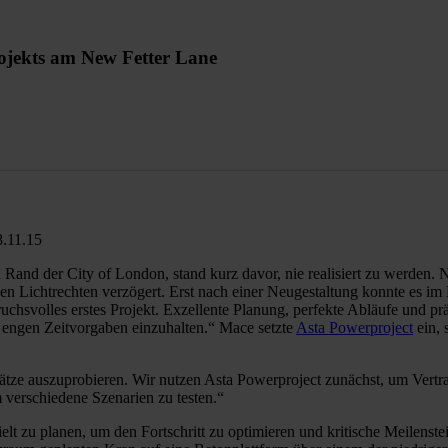
rojekts am New Fetter Lane
Rand der City of London, stand kurz davor, nie realisiert zu werden.
n Lichtrechten verzögert. Erst nach einer Neugestaltung konnte es im 
chsvolles erstes Projekt. Exzellente Planung, perfekte Abläufe und pr
e engen Zeitvorgaben einzuhalten.“ Mace setzte
Asta Powerproject
ein, 
ätze auszuprobieren. Wir nutzen Asta Powerproject zunächst, um Vertra
 verschiedene Szenarien zu testen.“
t zu planen, um den Fortschritt zu optimieren und kritische Meilenstei