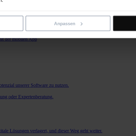
n.
Anpassen
enmanagement
mit der mobilen App
tenzial unserer Software zu nutzen.
zung oder Expertenberatung.
itale Lösungen verlagert, und dieser Weg geht weiter.