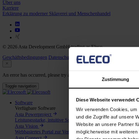
Über uns
Karriere
Erklärung zu moderner Sklaverei und Menschenhandel
© 2026 Asta Development GmbH trading as Eleco
Geschäftsbedingungen
Datenschutzerklärug
Cookie-Richtlinie
An error has occurred, please try again later.
Zustimmung
Toggle navigation
Diese Webseite verwendet 
Software
Verfügbare Software
Wir verwenden Cookies, um I
Asta Powerproject
und die Zugriffe auf unsere 
Leistungsstarke, intuitive Software für Projektmanagement und
Website an unsere Partner fü
Asta Vision
Webbasiertes Portal zur Verwaltung von Asta Powerproject-Pl
möglicherweise mit weiteren
Asta Connect