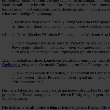
Projektleiter James Williams verlegte dafür einen ursprünglich im He
Sanitärinstallationen beschleunigte. Das Projekt setzte auf viele inn
hochzuziehen – mit entsprechenden Sicherheitsrisiken – wurden sie du
erforderte ständige Neuplanungen:
„Bei diesem Projekt war unsere Nutzung von Asta Powerproject
der Inbetriebnahme, und das half uns auch, den Abschlussprozes
erläuterte Barry. Mit über 25 Jahren Erfahrung in der Arbeit mit Ast
„Unsere Vorgehensweise ist, dass der Projektleiter, ich und 
Powerproject simulieren wir verschiedene Szenarien, um herau
auch den Kunden zeigen, was ursprünglich geplant war und we
„Den Fortschritt auf dieser komplexen Baustelle in einem der geschäf
SiteProgress
eingesetzt, die mobile Ergänzung zur Asta Powerproject-S
„Das wird uns enorm dabei helfen, alles dauerhaft im Griff zu
zu verifizieren – dieser Prozess braucht dringend mehr Tempo!
effizienter machen.“
Die harte Arbeit des Teams zahlte sich am Ende voll aus. Das Projekt
gemeinsame Teamleistung hervor, die diesen Erfolg möglich gemacht
weiterverkaufen.
Die treibende Kraft hinter erfolgreichen Projekten:
Buchen Sie e