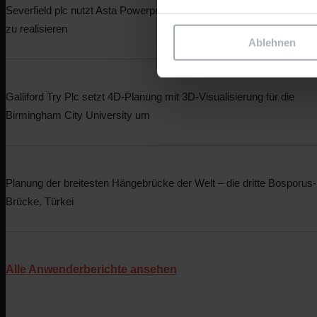
Severfield plc nutzt Asta Powerproject, um höchste Standards im S
zu realisieren
Ablehnen
Galliford Try Plc setzt 4D-Planung mit 3D-Visualisierung für die
Birmingham City University um
Planung der breitesten Hängebrücke der Welt – die dritte Bosporus-
Brücke, Türkei
Alle Anwenderberichte ansehen