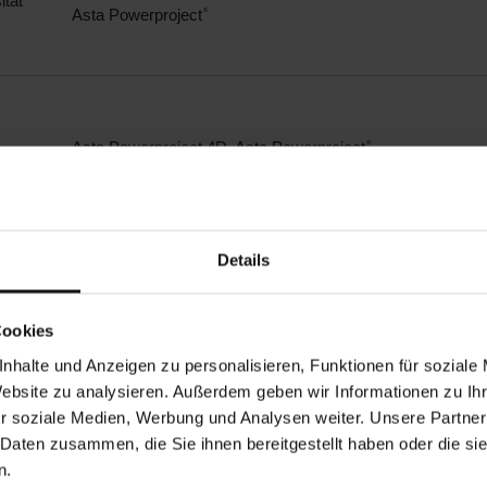
ität
Asta Powerproject
®
Asta Powerproject 4D, Asta Powerproject
®
Details
 Group
Asta Powerproject
, Asta Vision
®
Cookies
nhalte und Anzeigen zu personalisieren, Funktionen für soziale
Asta Powerproject
®
Website zu analysieren. Außerdem geben wir Informationen zu I
r soziale Medien, Werbung und Analysen weiter. Unsere Partner
 Daten zusammen, die Sie ihnen bereitgestellt haben oder die s
n.