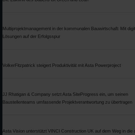
Multiprojektmanagement in der kommunalen Bauwirtschaft: Mit digi
Lösungen auf der Erfolgsspur
VolkerFitzpatrick steigert Produktivität mit Asta Powerproject
JJ Rhatigan & Company setzt Asta SiteProgress ein, um seinen
Baustellenteams umfassende Projektverantwortung zu übertragen
Technischer Support
Karriere
Für technischen Support, Vertrieb und mehr
Unsere Mitarbeiter sind das Herz unseres Untern
Asta Vision unterstützt VINCI Construction UK auf dem Weg in die d