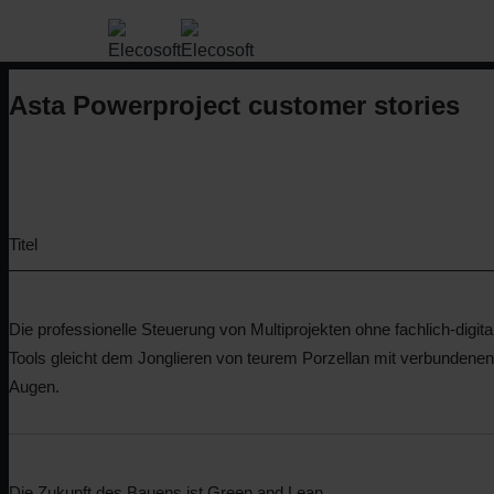
Asta SiteProgress
Aktualisieren Sie Ihren Asta Powerproject-Plan di
Asta Powerproject customer stories
Softwareportfolio anzeigen
Lösungen
Titel
BIM
Beratungsdienstleistungen
Projektmanagement
Kunden
Für individuelle Softwarelösungen, Implementier
Die professionelle Steuerung von Multiprojekten ohne fachlich-digita
Gemeinsam mit unseren Kunden entwickeln wir di
Tools gleicht dem Jonglieren von teurem Porzellan mit verbundenen
Augen.
Die Zukunft des Bauens ist Green and Lean