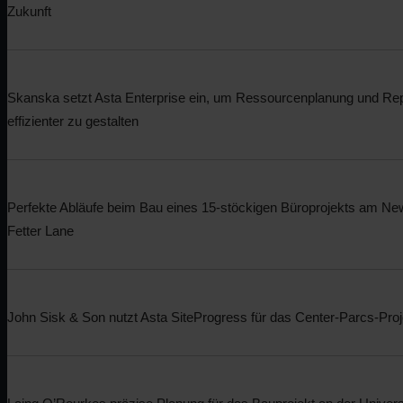
Zukunft
Bleiben Sie auf dem Laufenden
Skanska setzt Asta Enterprise ein, um Ressourcenplanung und Rep
effizienter zu gestalten
Perfekte Abläufe beim Bau eines 15-stöckigen Büroprojekts am Ne
Fetter Lane
John Sisk & Son nutzt Asta SiteProgress für das Center-Parcs-Proj