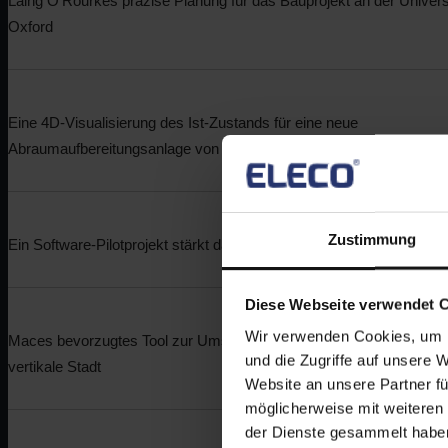
Laing O’Rourkes präzise Planung für das Bauprojekt an der Univers
Oxford
Eine 4D-Visualisierung des Ist-Zustands für eine neue
Abraumaufbereitungsanlage von Minsur SA in Peru
Zustimmung
Ein Software-Pilotprojekt stärkt das Projektmanagement der Carey
Diese Webseite verwendet 
Wir verwenden Cookies, um I
Maces bevorzugtes Tool zur Umsetzung ihres Projektplans für eine
und die Zugriffe auf unsere 
vertikale Stadt
Website an unsere Partner fü
möglicherweise mit weiteren
der Dienste gesammelt habe