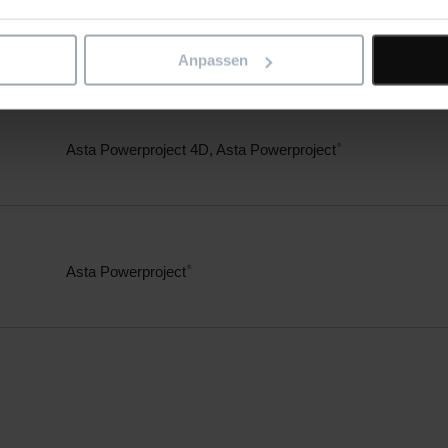
tahlbau
Asta Powerproject
, Asta SiteProgress
®
Anpassen
Asta Powerproject 4D, Asta Powerproject
®
Asta Powerproject
®