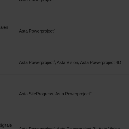
talen
Asta Powerproject
®
Asta Powerproject
, Asta Vision, Asta Powerproject 4D
®
Asta SiteProgress, Asta Powerproject
®
ehmens und unseres Erfolgs. Entdecken Sie unsere Stellenangebote.
igitale
Asta Powerproject
, Asta Powerproject BI, Asta Vision
®